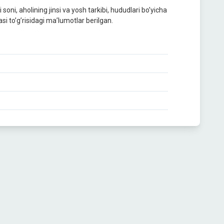
oni, aholining jinsi va yosh tarkibi, hududlari bo’yicha
asi to’g’risidagi ma’lumotlar berilgan.