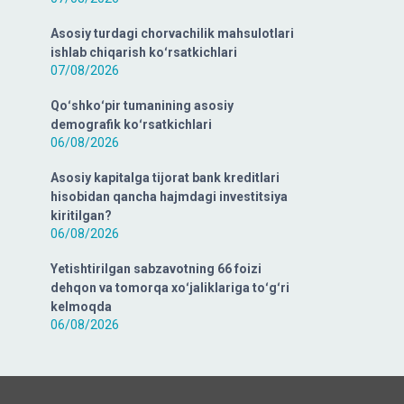
Asosiy turdagi chorvachilik mahsulotlari
ishlab chiqarish koʻrsatkichlari
07/08/2026
Qoʻshkoʻpir tumanining asosiy
demografik koʻrsatkichlari
06/08/2026
Asosiy kapitalga tijorat bank kreditlari
hisobidan qancha hajmdagi investitsiya
kiritilgan?
06/08/2026
Yetishtirilgan sabzavotning 66 foizi
dehqon va tomorqa xoʻjaliklariga toʻgʻri
kelmoqda
06/08/2026