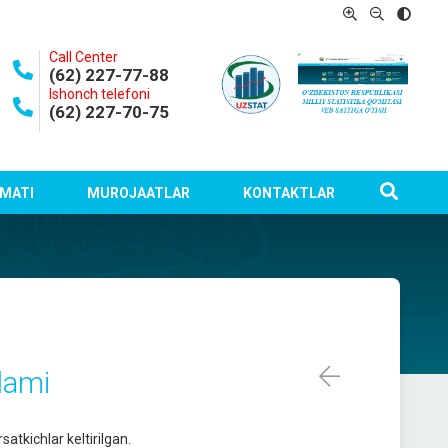
Call Center
(62) 227-77-88
Ishonch telefoni
(62) 227-70-75
MATI
MUROJAATLAR
KONTAKTLAR
plami
atkichlar keltirilgan.