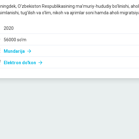
ningdek, O’zbekiston Respublikasining ma’muriy-hududiy bo’linishi, aholi s
imlanishi, tug’ilish va o’lim, nikoh va ajrimlar soni hamda aholi migratsiy
2020
56000 so'm
Mundarija
Elektron do'kon