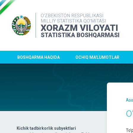
O'ZBEKISTON RESPUBLIKASI
MILLIY STATISTIKA QO'MITASI
XORAZM VILOYATI
STATISTIKA BOSHQARMASI
BOSHQARMA HAQIDA
OCHIQ MA'LUMOTLAR
Aso
O
Kichik tadbirkorlik subyektlari
To’