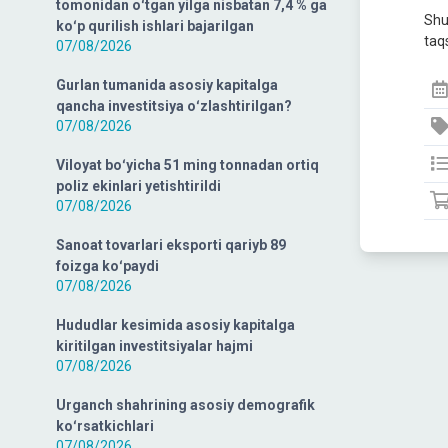
tomonidan oʻtgan yilga nisbatan 7,4 % ga
Shu
koʻp qurilish ishlari bajarilgan
taqs
07/08/2026
Gurlan tumanida asosiy kapitalga
qancha investitsiya oʻzlashtirilgan?
07/08/2026
Viloyat boʻyicha 51 ming tonnadan ortiq
poliz ekinlari yetishtirildi
07/08/2026
Sanoat tovarlari eksporti qariyb 89
foizga koʻpaydi
07/08/2026
Hududlar kesimida asosiy kapitalga
kiritilgan investitsiyalar hajmi
07/08/2026
Urganch shahrining asosiy demografik
koʻrsatkichlari
07/08/2026