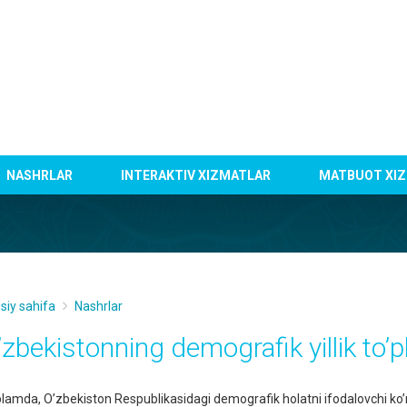
NASHRLAR
INTERAKTIV XIZMATLAR
MATBUOT XIZ
siy sahifa
Nashrlar
’zbekistonning demografik yillik to’
plamda, O’zbekiston Respublikasidagi demografik holatni ifodalovchi ko’rs