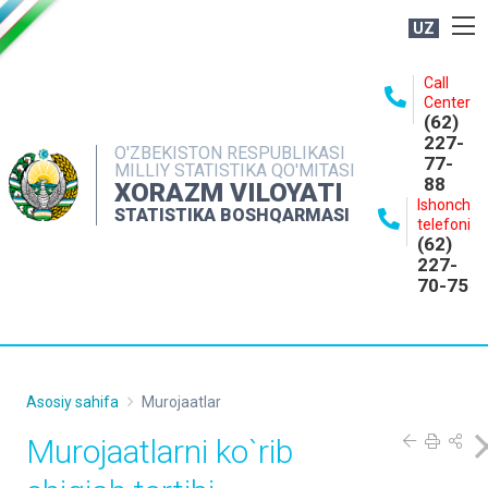
UZ
BOSHQARMA HAQIDA
Call
Center
OCHIQ MA'LUMOTLAR
(62)
227-
NASHRLAR
O'ZBEKISTON RESPUBLIKASI
77-
MILLIY STATISTIKA QO'MITASI
88
INTERAKTIV XIZMATLAR
XORAZM VILOYATI
Ishonch
STATISTIKA BOSHQARMASI
MATBUOT XIZMATI
telefoni
(62)
MUROJAATLAR
227-
70-75
KONTAKTLAR
Asosiy sahifa
Murojaatlar
Murojaatlarni ko`rib