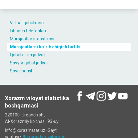
Virtual qabulxona
Ishonch telefonlari
Murojaatlar statistikasi
Murojaatlarni ko`rib chiqish tartibi
Qabul qilish jadvali
Sayyor qabul jadvali
Savol berish
Xorazm viloyat statistika
boshqarmasi
220100, Urganch sh.,
Al-Xorazmiy ko‘chаsi, 93-uy
info@xorazmstat.uz •
Sayt
xaritasi
•
Bizga xabar yuboring