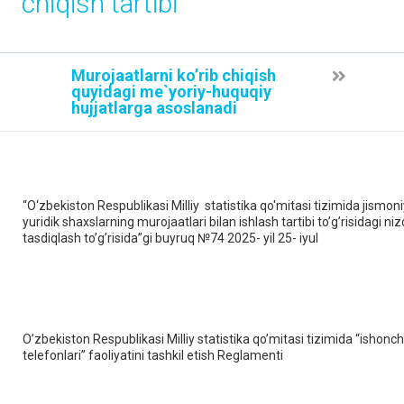
chiqish tartibi
Murojaatlarni ko’rib chiqish
quyidagi me`yoriy-huquqiy
hujjatlarga asoslanadi
“O‘zbekiston Respublikasi Milliy statistika qo'mitasi tizimida jismoni
yuridik shaxslarning murojaatlari bilan ishlash tartibi to’g’risidagi n
tasdiqlash to’g’risida”gi buyruq №74 2025- yil 25- iyul
O’zbekiston Respublikasi Milliy statistika qo’mitasi tizimida “ishonch
telefonlari” faoliyatini tashkil etish Reglamenti