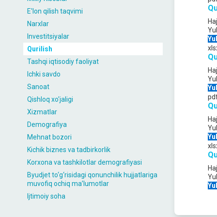
Qu
E'lon qilish taqvimi
Ha
Narxlar
Yu
Investitsiyalar
Yu
xls
Qurilish
Qu
Tashqi iqtisodiy faoliyat
Ha
Ichki savdo
Yu
Sanoat
Yu
pd
Qishloq xo'jaligi
Qu
Xizmatlar
Ha
Demografiya
Yu
Yu
Mehnat bozori
xls
Kichik biznes va tadbirkorlik
Qu
Korxona va tashkilotlar demografiyasi
Ha
Byudjet to‘g‘risidagi qonunchilik hujjatlariga
Yu
muvofiq ochiq maʼlumotlar
Yu
Ijtimoiy soha