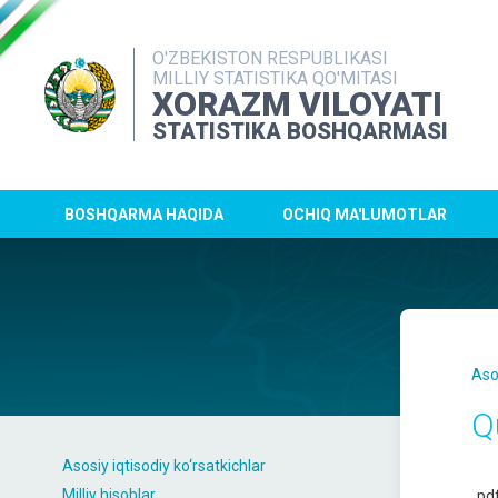
O'ZBEKISTON RESPUBLIKASI
MILLIY STATISTIKA QO'MITASI
XORAZM VILOYATI
STATISTIKA BOSHQARMASI
BOSHQARMA HAQIDA
OCHIQ MA'LUMOTLAR
Aso
Q
Asosiy iqtisodiy ko‘rsatkichlar
Milliy hisoblar
pd