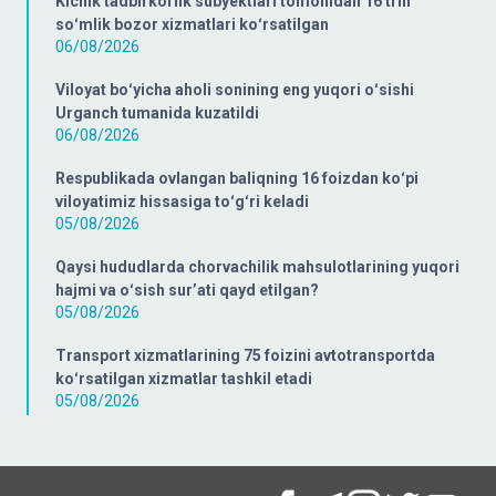
Kichik tadbirkorlik subyektlari tomonidan 16 trln
soʻmlik bozor xizmatlari koʻrsatilgan
06/08/2026
Viloyat boʻyicha aholi sonining eng yuqori oʻsishi
Urganch tumanida kuzatildi
06/08/2026
Respublikada ovlangan baliqning 16 foizdan koʻpi
viloyatimiz hissasiga toʻgʻri keladi
05/08/2026
Qaysi hududlarda chorvachilik mahsulotlarining yuqori
hajmi va oʻsish surʼati qayd etilgan?
05/08/2026
Transport xizmatlarining 75 foizini avtotransportda
koʻrsatilgan xizmatlar tashkil etadi
05/08/2026