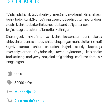
tadbirkorlik
To’plamda kichik tadbirkorlik(biznes)ning rivojlanish dinamikasi,
kichik tadbirkorlik(biznes)ning asosiy iqtisodiyot tarmoqlaridagi
ulushi, kichik tadbirkorlik(biznes)da band bo’lganlar soni
to’g’risidagi statistik ma’lumotlar keltirilgan.
Shuningdek mikrofima va kichik korxonalar soni, ularda
ishlovchilar soni, ish haqi, ishlab chiqarilgan mahsulotlar (ximat)
hajmi, sanoat ishlab chiqarish hajmi, asosiy kapitalga
investisiyalardan foydalanish, tovar aylanmasi, korxonalar
faoliyatining moliyaviy natijalari to’g’risidagi ma’lumotlarni o’z
ichiga olgan.
2020
52000 so'm
Mundarija
Elektron do'kon