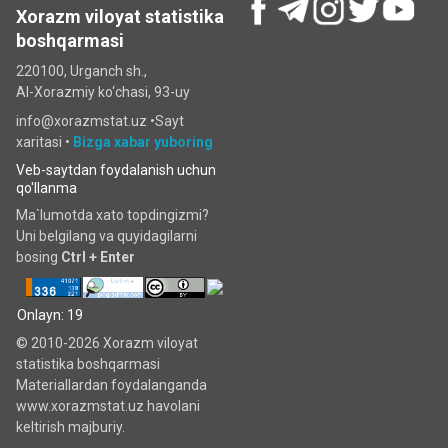
Xorazm viloyat statistika
boshqarmasi
220100, Urganch sh.,
Al-Xorazmiy ko‘chаsi, 93-uy
info@xorazmstat.uz •
Sayt
xaritasi
•
Bizga xabar yuboring
Veb-saytdan foydalanish uchun
qo'llanma
Ma`lumotda xato topdingizmi?
Uni belgilang va quyidagilarni
bosing
Ctrl + Enter
Onlayn: 19
© 2010-2026 Xorazm viloyat
statistika boshqarmasi
Materiallardan foydalanganda
www.xorazmstat.uz havolani
keltirish majburiy.