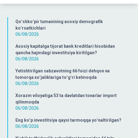
Qoʻshkoʻpir tumanining asosiy demografik
koʻrsatkichlari
06/08/2026
Asosiy kapitalga tijorat bank kreditlari hisobidan
qancha hajmdagi investitsiya kiritilgan?
06/08/2026
Yetishtirilgan sabzavotning 66 foizi dehqon va
tomorqa xoʻjaliklariga toʻgʻri kelmoqda
06/08/2026
Xorazm viloyatiga 53 ta davlatdan tovarlar import
qilinmoqda
06/08/2026
Eng koʻp investitsiya qaysi tarmoqqa yoʻnaltirilgan?
06/08/2026