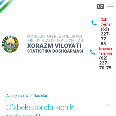
UZ
BOSHQARMA HAQIDA
Call
Center
OCHIQ MA'LUMOTLAR
(62)
227-
NASHRLAR
O'ZBEKISTON RESPUBLIKASI
77-
MILLIY STATISTIKA QO'MITASI
88
INTERAKTIV XIZMATLAR
XORAZM VILOYATI
Ishonch
STATISTIKA BOSHQARMASI
MATBUOT XIZMATI
telefoni
(62)
MUROJAATLAR
227-
70-75
KONTAKTLAR
Asosiy sahifa
Nashrlar
O’zbekistonda kichik