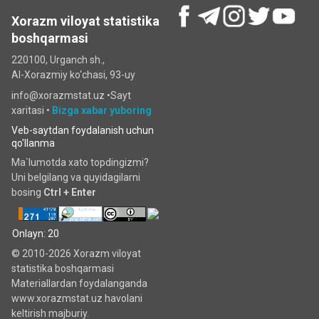
Xorazm viloyat statistika
boshqarmasi
220100, Urganch sh.,
Al-Xorazmiy ko‘chаsi, 93-uy
info@xorazmstat.uz •
Sayt
xaritasi
•
Bizga xabar yuboring
Veb-saytdan foydalanish uchun
qo'llanma
Ma`lumotda xato topdingizmi?
Uni belgilang va quyidagilarni
bosing
Ctrl + Enter
Onlayn: 20
© 2010-2026 Xorazm viloyat
statistika boshqarmasi
Materiallardan foydalanganda
www.xorazmstat.uz havolani
keltirish majburiy.