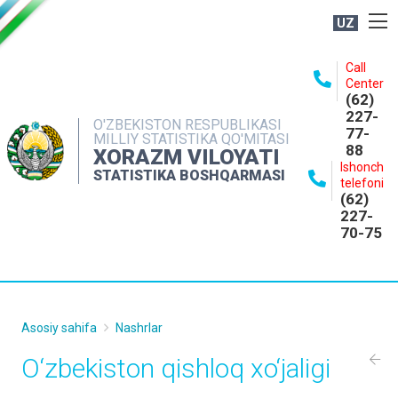
UZ
BOSHQARMA HAQIDA
Call
Center
OCHIQ MA'LUMOTLAR
(62)
227-
NASHRLAR
O'ZBEKISTON RESPUBLIKASI
77-
MILLIY STATISTIKA QO'MITASI
88
INTERAKTIV XIZMATLAR
XORAZM VILOYATI
Ishonch
STATISTIKA BOSHQARMASI
MATBUOT XIZMATI
telefoni
(62)
MUROJAATLAR
227-
70-75
KONTAKTLAR
Asosiy sahifa
Nashrlar
O‘zbekiston qishloq xo‘jаligi