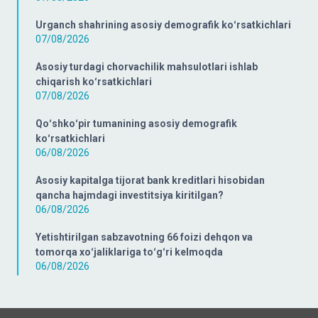
Urganch shahrining asosiy demografik koʻrsatkichlari
07/08/2026
Asosiy turdagi chorvachilik mahsulotlari ishlab
chiqarish koʻrsatkichlari
07/08/2026
Qoʻshkoʻpir tumanining asosiy demografik
koʻrsatkichlari
06/08/2026
Asosiy kapitalga tijorat bank kreditlari hisobidan
qancha hajmdagi investitsiya kiritilgan?
06/08/2026
Yetishtirilgan sabzavotning 66 foizi dehqon va
tomorqa xoʻjaliklariga toʻgʻri kelmoqda
06/08/2026