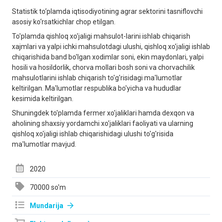
Stаtistik to‘plаmdа iqtisodiyotining аgrаr sektorini tаsniflovchi
аsosiy ko‘rsаtkichlаr chop etilgan.
To'plamda qishloq xo'jaligi mahsulot-larini ishlab chiqarish
xajmlari va yalpi ichki mahsulotdagi ulushi, qishloq xo'jaligi ishlab
chiqarishida band bo'lgan xodimlar soni, ekin maydonlari, yalpi
hosili va hosildorlik, chorva mollari bosh soni va chorvachilik
mahsulotlarini ishlab chiqarish to'g'risidagi ma'lumotlar
keltirilgan. Ma'lumotlar respublika bo'yicha va hududlar
kesimida keltirilgan.
Shuningdek to'plamda fermer xo'jaliklari hamda dexqon va
aholining shaxsiy yordamchi xo'jaliklari faoliyati va ularning
qishloq xo'jaligi ishlab chiqarishidagi ulushi to'g'risida
ma'lumotlar mavjud.
2020
70000 so'm
Mundarija