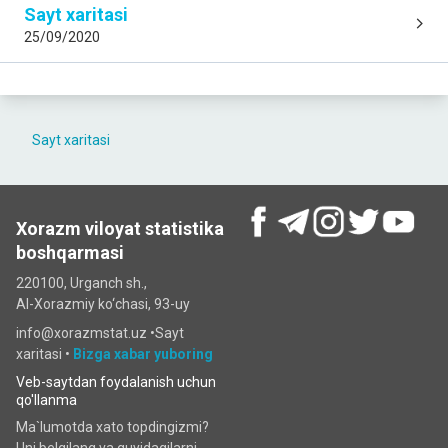
Sayt xaritasi
25/09/2020
Sayt xaritasi
Xorazm viloyat statistika
boshqarmasi
220100, Urganch sh.,
Al-Xorazmiy ko‘chаsi, 93-uy
info@xorazmstat.uz •
Sayt
xaritasi
•
Bizga xabar yuboring
Veb-saytdan foydalanish uchun
qo'llanma
Ma`lumotda xato topdingizmi?