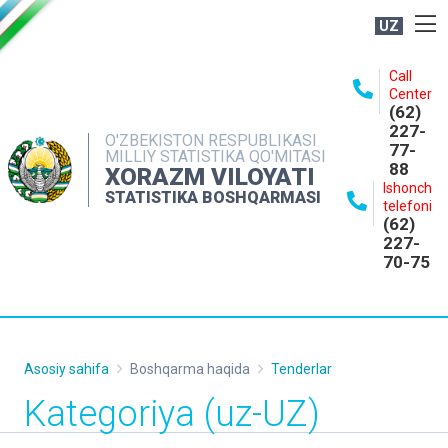
UZ
BOSHQARMA HAQIDA
Call
Center
OCHIQ MA'LUMOTLAR
(62)
227-
NASHRLAR
O'ZBEKISTON RESPUBLIKASI
77-
MILLIY STATISTIKA QO'MITASI
88
INTERAKTIV XIZMATLAR
XORAZM VILOYATI
Ishonch
STATISTIKA BOSHQARMASI
MATBUOT XIZMATI
telefoni
(62)
MUROJAATLAR
227-
70-75
KONTAKTLAR
Asosiy sahifa
Boshqarma haqida
Tenderlar
Kategoriya (uz-UZ)