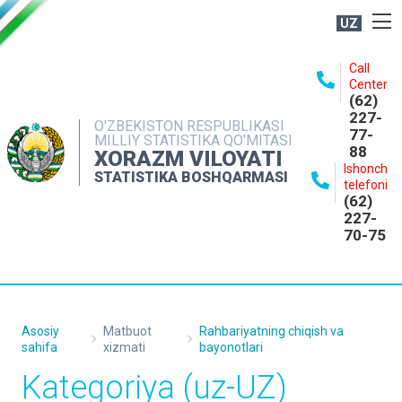
UZ
BOSHQARMA HAQIDA
Call
Center
OCHIQ MA'LUMOTLAR
(62)
227-
NASHRLAR
O'ZBEKISTON RESPUBLIKASI
77-
MILLIY STATISTIKA QO'MITASI
88
INTERAKTIV XIZMATLAR
XORAZM VILOYATI
Ishonch
STATISTIKA BOSHQARMASI
MATBUOT XIZMATI
telefoni
(62)
MUROJAATLAR
227-
70-75
KONTAKTLAR
Asosiy
Matbuot
Rahbariyatning chiqish va
sahifa
xizmati
bayonotlari
Kategoriya (uz-UZ)