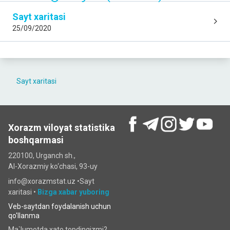
Sayt xaritasi
25/09/2020
Sayt xaritasi
Xorazm viloyat statistika
boshqarmasi
220100, Urganch sh.,
Al-Xorazmiy ko‘chаsi, 93-uy
info@xorazmstat.uz •
Sayt
xaritasi
•
Bizga xabar yuboring
Veb-saytdan foydalanish uchun
qo'llanma
Ma`lumotda xato topdingizmi?