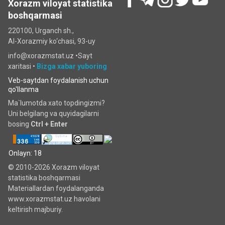
Xorazm viloyat statistika
boshqarmasi
220100, Urganch sh.,
Al-Xorazmiy ko‘chаsi, 93-uy
info@xorazmstat.uz •
Sayt
xaritasi
•
Bizga xabar yuboring
Veb-saytdan foydalanish uchun
qo'llanma
Ma`lumotda xato topdingizmi?
Uni belgilang va quyidagilarni
bosing
Ctrl + Enter
Onlayn: 18
© 2010-2026 Xorazm viloyat
statistika boshqarmasi
Materiallardan foydalanganda
www.xorazmstat.uz havolani
keltirish majburiy.