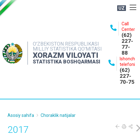
UZ
BOSHQARMA HAQIDA
Call
Center
OCHIQ MA'LUMOTLAR
(62)
227-
NASHRLAR
O'ZBEKISTON RESPUBLIKASI
77-
MILLIY STATISTIKA QO'MITASI
88
INTERAKTIV XIZMATLAR
XORAZM VILOYATI
Ishonch
STATISTIKA BOSHQARMASI
MATBUOT XIZMATI
telefoni
(62)
MUROJAATLAR
227-
70-75
KONTAKTLAR
Asosiy sahifa
Choraklik natijalar
2017