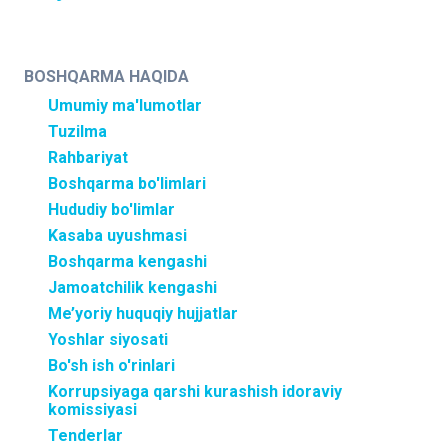
BOSHQARMA HAQIDA
Umumiy ma'lumotlar
Tuzilma
Rahbariyat
Boshqarma bo'limlari
Hududiy bo'limlar
Kasaba uyushmasi
Boshqarma kengashi
Jamoatchilik kengashi
Me’yoriy huquqiy hujjatlar
Yoshlar siyosati
Bo'sh ish o'rinlari
Korrupsiyaga qarshi kurashish idoraviy
komissiyasi
Tenderlar