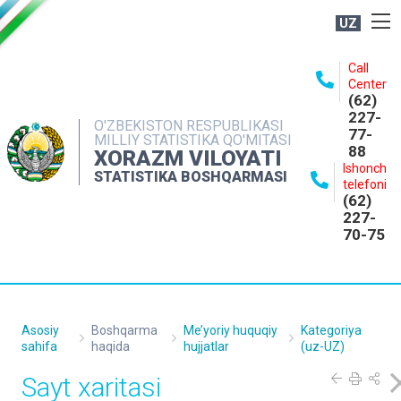
UZ
BOSHQARMA HAQIDA
Call
Center
OCHIQ MA'LUMOTLAR
(62)
227-
NASHRLAR
O'ZBEKISTON RESPUBLIKASI
77-
MILLIY STATISTIKA QO'MITASI
88
INTERAKTIV XIZMATLAR
XORAZM VILOYATI
Ishonch
STATISTIKA BOSHQARMASI
MATBUOT XIZMATI
telefoni
(62)
MUROJAATLAR
227-
70-75
KONTAKTLAR
Asosiy
Boshqarma
Me’yoriy huquqiy
Kategoriya
sahifa
haqida
hujjatlar
(uz-UZ)
Sayt xaritasi