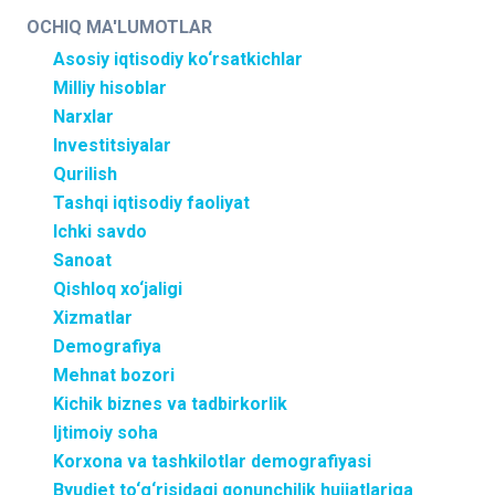
OCHIQ MA'LUMOTLAR
Asosiy iqtisodiy ko‘rsatkichlar
Milliy hisoblar
Narxlar
Investitsiyalar
Qurilish
Tashqi iqtisodiy faoliyat
Ichki savdo
Sanoat
Qishloq xo‘jaligi
Xizmatlar
Demografiya
Mehnat bozori
Kichik biznes va tadbirkorlik
Ijtimoiy soha
Korxona va tashkilotlar demografiyasi
Byudjet to‘g‘risidagi qonunchilik hujjatlariga