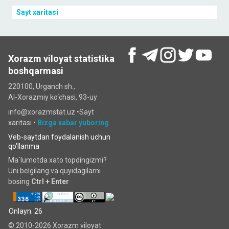
Sayt xaritasi
Xorazm viloyat statistika
boshqarmasi
220100, Urganch sh.,
Al-Xorazmiy ko‘chаsi, 93-uy
info@xorazmstat.uz •
Sayt
xaritasi
•
Bizga xabar yuboring
Veb-saytdan foydalanish uchun
qo'llanma
Ma`lumotda xato topdingizmi?
Uni belgilang va quyidagilarni
bosing
Ctrl + Enter
Onlayn: 26
© 2010-2026 Xorazm viloyat