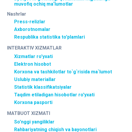
muvofiq ochiq maʼlumotlar
Nashrlar
Press-relizlar
Axborotnomalar
Respublika statistika to'plamlari
INTERAKTIV XIZMATLAR
Xizmatlar ro'yxati
Elektron hisobot
Korxona va tashkilotlar to`g`risida ma`lumot
Uslubiy materiallar
Statistik klassifikatsiyalar
Taqdim etiladigan hisobotlar ro'yxati
Korxona pasporti
MATBUOT XIZMATI
So'nggi yangiliklar
Rahbariyatning chiqish va bayonotlari