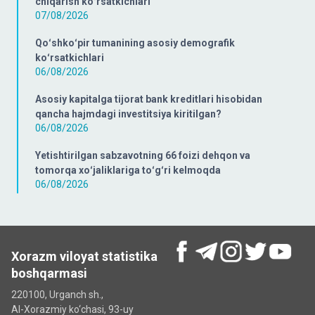
chiqarish koʻrsatkichlari
07/08/2026
Qoʻshkoʻpir tumanining asosiy demografik
koʻrsatkichlari
06/08/2026
Asosiy kapitalga tijorat bank kreditlari hisobidan
qancha hajmdagi investitsiya kiritilgan?
06/08/2026
Yetishtirilgan sabzavotning 66 foizi dehqon va
tomorqa xoʻjaliklariga toʻgʻri kelmoqda
06/08/2026
Xorazm viloyat statistika
boshqarmasi
220100, Urganch sh.,
Al-Xorazmiy ko‘chаsi, 93-uy