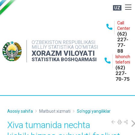
UZ
BOSHQARMA HAQIDA
Call
Center
OCHIQ MA'LUMOTLAR
(62)
227-
NASHRLAR
O'ZBEKISTON RESPUBLIKASI
77-
MILLIY STATISTIKA QO'MITASI
88
INTERAKTIV XIZMATLAR
XORAZM VILOYATI
Ishonch
STATISTIKA BOSHQARMASI
MATBUOT XIZMATI
telefoni
(62)
MUROJAATLAR
227-
70-75
KONTAKTLAR
Asosiy sahifa
Matbuot xizmati
So'nggi yangiliklar
Xiva tumanida nechta