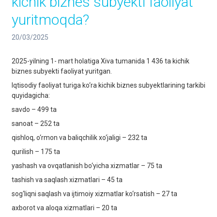
kichik biznes subyekti faoliyat
yuritmoqda?
20/03/2025
2025-yilning 1- mart holatiga Xiva tumanida 1 436 ta kichik
biznes subyekti faoliyat yuritgan.
Iqtisodiy faoliyat turiga ko‘ra kichik biznes subyektlarining tarkibi
quyidagicha:
savdo – 499 ta
sanoat – 252 ta
qishloq, o‘rmon va baliqchilik xo‘jaligi – 232 ta
qurilish – 175 ta
yashash va ovqatlanish bo‘yicha xizmatlar – 75 ta
tashish va saqlash xizmatlari – 45 ta
sog‘liqni saqlash va ijtimoiy xizmatlar ko‘rsatish – 27 ta
axborot va aloqa xizmatlari – 20 ta