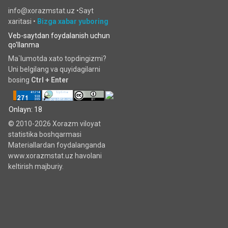
info@xorazmstat.uz •
Sayt
xaritasi
•
Bizga xabar yuboring
Veb-saytdan foydalanish uchun
qo'llanma
Ma`lumotda xato topdingizmi?
Uni belgilang va quyidagilarni
bosing
Ctrl + Enter
Onlayn: 18
© 2010-2026 Xorazm viloyat
statistika boshqarmasi
Materiallardan foydalanganda
www.xorazmstat.uz havolani
keltirish majburiy.