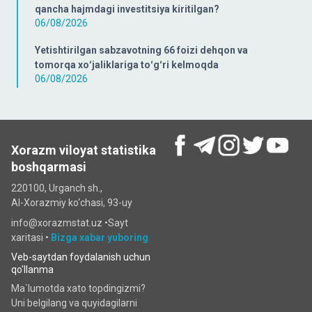
qancha hajmdagi investitsiya kiritilgan?
06/08/2026
Yetishtirilgan sabzavotning 66 foizi dehqon va
tomorqa xoʻjaliklariga toʻgʻri kelmoqda
06/08/2026
Xorazm viloyat statistika
boshqarmasi
220100, Urganch sh.,
Al-Xorazmiy ko‘chаsi, 93-uy
info@xorazmstat.uz •
Sayt
xaritasi
•
Bizga xabar yuboring
Veb-saytdan foydalanish uchun
qo'llanma
Ma`lumotda xato topdingizmi?
Uni belgilang va quyidagilarni