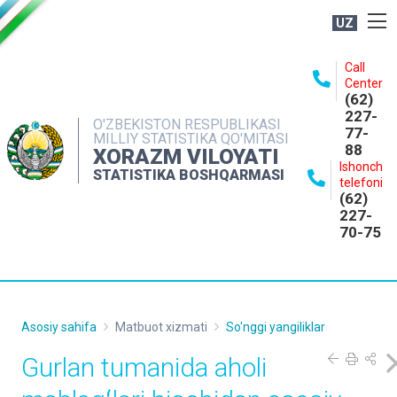
UZ
BOSHQARMA HAQIDA
Call
Center
OCHIQ MA'LUMOTLAR
(62)
227-
NASHRLAR
O'ZBEKISTON RESPUBLIKASI
77-
MILLIY STATISTIKA QO'MITASI
88
INTERAKTIV XIZMATLAR
XORAZM VILOYATI
Ishonch
STATISTIKA BOSHQARMASI
MATBUOT XIZMATI
telefoni
(62)
MUROJAATLAR
227-
70-75
KONTAKTLAR
Asosiy sahifa
Matbuot xizmati
So'nggi yangiliklar
Gurlan tumanida aholi