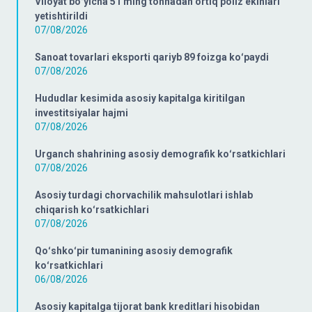
Viloyat boʻyicha 51 ming tonnadan ortiq poliz ekinlari
yetishtirildi
07/08/2026
Sanoat tovarlari eksporti qariyb 89 foizga koʻpaydi
07/08/2026
Hududlar kesimida asosiy kapitalga kiritilgan
investitsiyalar hajmi
07/08/2026
Urganch shahrining asosiy demografik koʻrsatkichlari
07/08/2026
Asosiy turdagi chorvachilik mahsulotlari ishlab
chiqarish koʻrsatkichlari
07/08/2026
Qoʻshkoʻpir tumanining asosiy demografik
koʻrsatkichlari
06/08/2026
Asosiy kapitalga tijorat bank kreditlari hisobidan