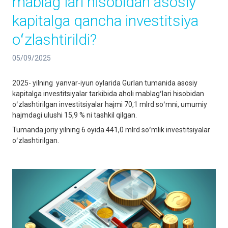
mablagʻlari hisobidan asosiy
kapitalga qancha investitsiya
oʻzlashtirildi?
05/09/2025
2025- yilning yanvar-iyun oylarida Gurlan tumanida asosiy
kapitalga investitsiyalar tarkibida aholi mablagʻlari hisobidan
oʻzlashtirilgan investitsiyalar hajmi 70,1 mlrd soʻmni, umumiy
hajmdagi ulushi 15,9 % ni tashkil qilgan.
Tumanda joriy yilning 6 oyida 441,0 mlrd soʻmlik investitsiyalar
oʻzlashtirilgan.