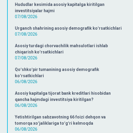
Hududlar kesimida asosiy kapitalga kiritilgan
investitsiyalar hajmi
07/08/2026
Urganch shahrining asosiy demografik koʻrsatkichlari
07/08/2026
Asosiy turdagi chorvachilik mahsulotlari ishlab
chiqarish koʻrsatkichlari
07/08/2026
Qoʻshkoʻpir tumanining asosiy demografik
koʻrsatkichlari
06/08/2026
Asosiy kapitalga tijorat bank kreditlari hisobidan
qancha hajmdagi investitsiya kiritilgan?
06/08/2026
Yetishtirilgan sabzavotning 66 foizi dehqon va
tomorqa xoʻjaliklariga toʻgʻri kelmoqda
06/08/2026