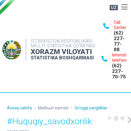
UZ
BOSHQARMA HAQIDA
Call
Center
OCHIQ MA'LUMOTLAR
(62)
227-
NASHRLAR
O'ZBEKISTON RESPUBLIKASI
77-
MILLIY STATISTIKA QO'MITASI
88
INTERAKTIV XIZMATLAR
XORAZM VILOYATI
Ishonch
STATISTIKA BOSHQARMASI
MATBUOT XIZMATI
telefoni
(62)
MUROJAATLAR
227-
70-75
KONTAKTLAR
Asosiy sahifa
Matbuot xizmati
So'nggi yangiliklar
#Huquqiy_savodxonlik