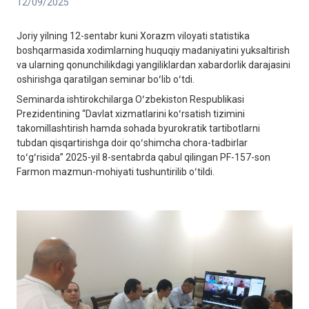
12/09/2025
Joriy yilning 12-sentabr kuni Xorazm viloyati statistika
boshqarmasida xodimlarning huquqiy madaniyatini yuksaltirish
va ularning qonunchilikdagi yangiliklardan xabardorlik darajasini
oshirishga qaratilgan seminar boʻlib oʻtdi.
Seminarda ishtirokchilarga Oʻzbekiston Respublikasi
Prezidentining “Davlat xizmatlarini koʻrsatish tizimini
takomillashtirish hamda sohada byurokratik tartibotlarni
tubdan qisqartirishga doir qoʻshimcha chora-tadbirlar
toʻgʻrisida” 2025-yil 8-sentabrda qabul qilingan PF-157-son
Farmon mazmun-mohiyati tushuntirilib oʻtildi.