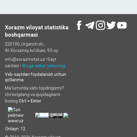
Xorazm viloyat statistika
boshqarmasi
220100, Urganch sh.,
Al-Xorazmiy ko‘chаsi, 93-uy
info@xorazmstat.uz •
Sayt
xaritasi
•
Bizga xabar yuboring
Veb-saytdan foydalanish uchun
qo'llanma
Ma`lumotda xato topdingizmi?
Uni belgilang va quyidagilarni
bosing
Ctrl + Enter
Onlayn: 12