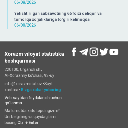
06/08/2026
Yetishtirilgan sabzavotning 66 foizi dehqon va
tomorqa xoʻjaliklariga toʻgʻri kelmoqda
06/08/2026
Xorazm viloyat statistika
boshqarmasi
220100, Urganch sh.,
Al-Xorazmiy ko‘chаsi, 93-uy
info@xorazmstat.uz •
Sayt
xaritasi
•
Bizga xabar yuboring
Veb-saytdan foydalanish uchun
qo'llanma
Ma`lumotda xato topdingizmi?
Uni belgilang va quyidagilarni
bosing
Ctrl + Enter