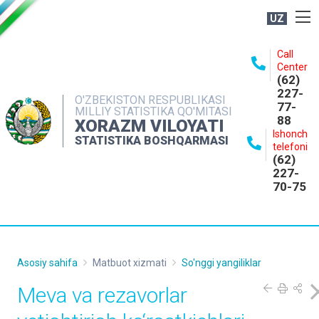
UZ
BOSHQARMA HAQIDA
Call
Center
OCHIQ MA'LUMOTLAR
(62)
227-
NASHRLAR
O'ZBEKISTON RESPUBLIKASI
77-
MILLIY STATISTIKA QO'MITASI
88
INTERAKTIV XIZMATLAR
XORAZM VILOYATI
Ishonch
STATISTIKA BOSHQARMASI
MATBUOT XIZMATI
telefoni
(62)
MUROJAATLAR
227-
70-75
KONTAKTLAR
Asosiy sahifa
Matbuot xizmati
So'nggi yangiliklar
Meva va rezavorlar