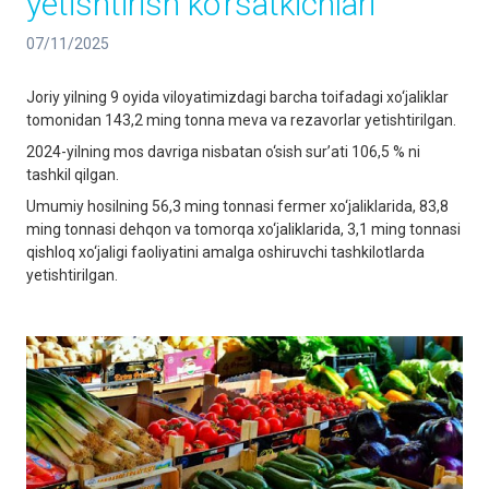
yetishtirish ko‘rsatkichlari
07/11/2025
Joriy yilning 9 oyida viloyatimizdagi barcha toifadagi xo‘jaliklar
tomonidan 143,2 ming tonna meva va rezavorlar yetishtirilgan.
2024-yilning mos davriga nisbatan o‘sish sur’ati 106,5 % ni
tashkil qilgan.
Umumiy hosilning 56,3 ming tonnasi fermer xo‘jaliklarida, 83,8
ming tonnasi dehqon va tomorqa xo‘jaliklarida, 3,1 ming tonnasi
qishloq xo‘jaligi faoliyatini amalga oshiruvchi tashkilotlarda
yetishtirilgan.