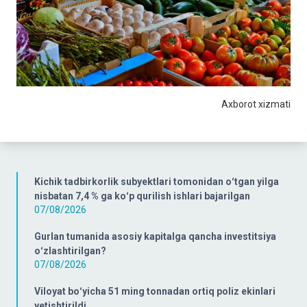
Axborot xizmati
Kichik tadbirkorlik subyektlari tomonidan oʻtgan yilga
nisbatan 7,4 % ga koʻp qurilish ishlari bajarilgan
07/08/2026
Gurlan tumanida asosiy kapitalga qancha investitsiya
oʻzlashtirilgan?
07/08/2026
Viloyat boʻyicha 51 ming tonnadan ortiq poliz ekinlari
yetishtirildi