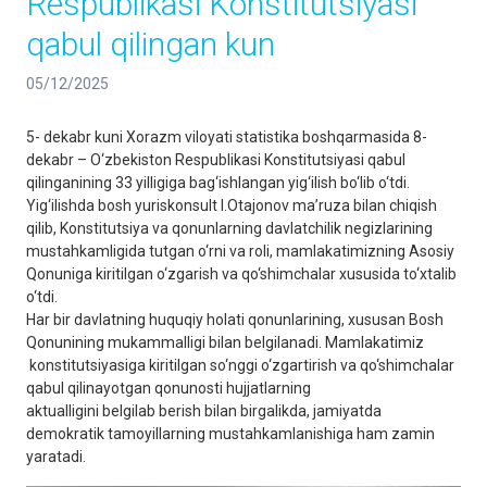
Respublikasi Konstitutsiyasi
qabul qilingan kun
05/12/2025
5- dekabr kuni Xorazm viloyati statistika boshqarmasida 8-
dekabr – O‘zbekiston Respublikasi Konstitutsiyasi qabul
qilinganining 33 yilligiga bag‘ishlangan yig‘ilish bo‘lib o‘tdi.
Yig‘ilishda bosh yuriskonsult I.Otajonov ma’ruza bilan chiqish
qilib, Konstitutsiya va qonunlarning davlatchilik negizlarining
mustahkamligida tutgan o‘rni va roli, mamlakatimizning Asosiy
Qonuniga kiritilgan o‘zgarish va qo‘shimchalar xususida to‘xtalib
o‘tdi.
Har bir davlatning huquqiy holati qonunlarining, xususan Bosh
Qonunining mukammalligi bilan belgilanadi. Mamlakatimiz
konstitutsiyasiga kiritilgan so‘nggi o‘zgartirish va qo‘shimchalar
qabul qilinayotgan qonunosti hujjatlarning
aktualligini belgilab berish bilan birgalikda, jamiyatda
demokratik tamoyillarning mustahkamlanishiga ham zamin
yaratadi.