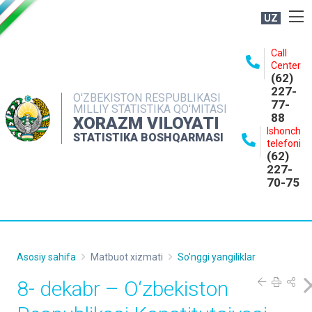
UZ
BOSHQARMA HAQIDA
Call
Center
OCHIQ MA'LUMOTLAR
(62)
227-
NASHRLAR
O'ZBEKISTON RESPUBLIKASI
77-
MILLIY STATISTIKA QO'MITASI
88
INTERAKTIV XIZMATLAR
XORAZM VILOYATI
Ishonch
STATISTIKA BOSHQARMASI
MATBUOT XIZMATI
telefoni
(62)
MUROJAATLAR
227-
70-75
KONTAKTLAR
Asosiy sahifa
Matbuot xizmati
So'nggi yangiliklar
8- dekabr – O‘zbekiston