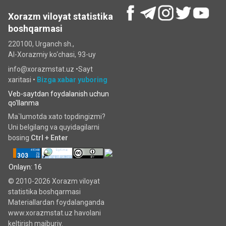
Xorazm viloyat statistika
boshqarmasi
220100, Urganch sh.,
Al-Xorazmiy ko‘chаsi, 93-uy
info@xorazmstat.uz •
Sayt
xaritasi
•
Bizga xabar yuboring
Veb-saytdan foydalanish uchun
qo'llanma
Ma`lumotda xato topdingizmi?
Uni belgilang va quyidagilarni
bosing
Ctrl + Enter
Onlayn: 16
© 2010-2026 Xorazm viloyat
statistika boshqarmasi
Materiallardan foydalanganda
www.xorazmstat.uz havolani
keltirish majburiy.