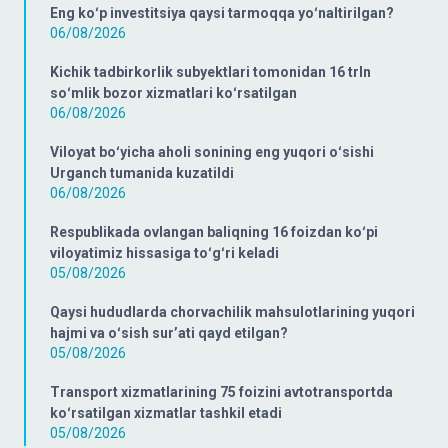
Eng koʻp investitsiya qaysi tarmoqqa yoʻnaltirilgan?
06/08/2026
Kichik tadbirkorlik subyektlari tomonidan 16 trln
soʻmlik bozor xizmatlari koʻrsatilgan
06/08/2026
Viloyat boʻyicha aholi sonining eng yuqori oʻsishi
Urganch tumanida kuzatildi
06/08/2026
Respublikada ovlangan baliqning 16 foizdan koʻpi
viloyatimiz hissasiga toʻgʻri keladi
05/08/2026
Qaysi hududlarda chorvachilik mahsulotlarining yuqori
hajmi va oʻsish surʼati qayd etilgan?
05/08/2026
Transport xizmatlarining 75 foizini avtotransportda
koʻrsatilgan xizmatlar tashkil etadi
05/08/2026