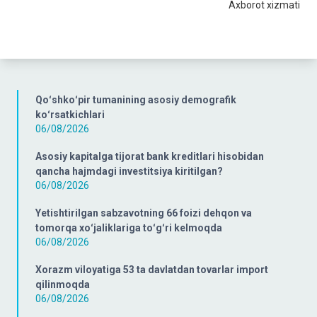
Axborot xizmati
Qoʻshkoʻpir tumanining asosiy demografik
koʻrsatkichlari
06/08/2026
Asosiy kapitalga tijorat bank kreditlari hisobidan
qancha hajmdagi investitsiya kiritilgan?
06/08/2026
Yetishtirilgan sabzavotning 66 foizi dehqon va
tomorqa xoʻjaliklariga toʻgʻri kelmoqda
06/08/2026
Xorazm viloyatiga 53 ta davlatdan tovarlar import
qilinmoqda
06/08/2026