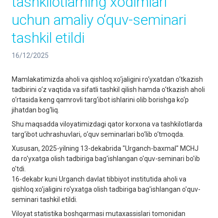
tashkilotlarning xodimlari
uchun amaliy o‘quv-seminari
tashkil etildi
16/12/2025
Mamlakatimizda aholi va qishloq xo‘jaligini ro‘yxatdan o‘tkazish
tadbirini o‘z vaqtida va sifatli tashkil qilish hamda o‘tkazish aholi
o‘rtasida keng qamrovli targ‘ibot ishlarini olib borishga ko‘p
jihatdan bog‘liq.
Shu maqsadda viloyatimizdagi qator korxona va tashkilotlarda
targ‘ibot uchrashuvlari, o‘quv seminarlari bo‘lib o‘tmoqda.
Xususan, 2025-yilning 13-dekabrida "Urganch-baxmal" MCHJ
da ro'yxatga olish tadbiriga bag'ishlangan o'quv-seminari bo'ib
o'tdi.
16-dekabr kuni Urganch davlat tibbiyot institutida aholi va
qishloq xo'jaligini ro'yxatga olish tadbiriga bag'ishlangan o'quv-
seminari tashkil etildi.
Viloyat statistika boshqarmasi mutaxassislari tomonidan