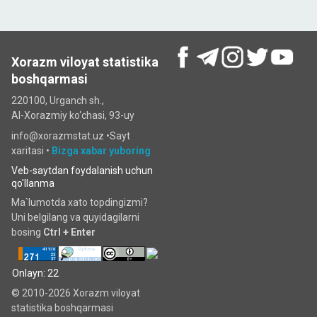
Xorazm viloyat statistika
boshqarmasi
220100, Urganch sh.,
Al-Xorazmiy ko‘chаsi, 93-uy
info@xorazmstat.uz •
Sayt
xaritasi
•
Bizga xabar yuboring
Veb-saytdan foydalanish uchun
qo'llanma
Ma`lumotda xato topdingizmi?
Uni belgilang va quyidagilarni
bosing
Ctrl + Enter
Onlayn: 22
© 2010-2026 Xorazm viloyat
statistika boshqarmasi