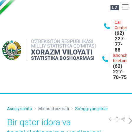
UZ
BOSHQARMA HAQIDA
Call
Center
OCHIQ MA'LUMOTLAR
(62)
227-
NASHRLAR
O'ZBEKISTON RESPUBLIKASI
77-
MILLIY STATISTIKA QO'MITASI
88
INTERAKTIV XIZMATLAR
XORAZM VILOYATI
Ishonch
STATISTIKA BOSHQARMASI
MATBUOT XIZMATI
telefoni
(62)
MUROJAATLAR
227-
70-75
KONTAKTLAR
Asosiy sahifa
Matbuot xizmati
So'nggi yangiliklar
Bir qator idora va