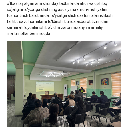
o‘tkazilayotgan ana shunday tadbirlarda aholi va qishloq
xo‘jaligini ro‘yxatga olishning asosiy mazmun-mohiyatini
tushuntirish barobarida, ro‘yxatga olish dasturi bilan ishlash
tartibi, savolnomalarni to‘ldirish, bunda axborot tizimidan
samarali foydalanish bo‘yicha zarur nazariy va amaliy
ma’lumotlar berilmoqda.