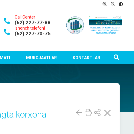
Call Center
(62) 227-77-88
Ishonch telefoni
(62) 227-70-75
MATI
MUROJAATLAR
KONTAKTLAR
ngta korxona