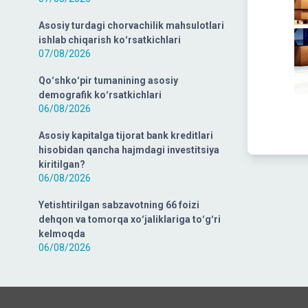
Asosiy turdagi chorvachilik mahsulotlari
ishlab chiqarish koʻrsatkichlari
07/08/2026
Qoʻshkoʻpir tumanining asosiy
demografik koʻrsatkichlari
06/08/2026
Asosiy kapitalga tijorat bank kreditlari
hisobidan qancha hajmdagi investitsiya
kiritilgan?
06/08/2026
Yetishtirilgan sabzavotning 66 foizi
dehqon va tomorqa xoʻjaliklariga toʻgʻri
kelmoqda
06/08/2026