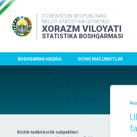
O'ZBEKISTON RESPUBLIKASI
MILLIY STATISTIKA QO'MITASI
XORAZM VILOYATI
STATISTIKA BOSHQARMASI
BOSHQARMA HAQIDA
OCHIQ MA'LUMOTLAR
Aso
U
f
Kichik tadbirkorlik subyektlari