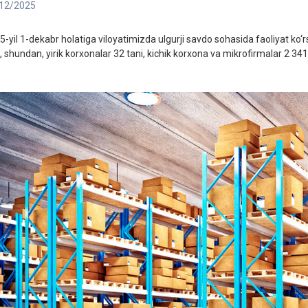
12/2025
5-yil 1-dekabr holatiga viloyatimizda ulgurji savdo sohasida faoliyat ko‘rs
, shundan, yirik korxonalar 32 tani, kichik korxona va mikrofirmalar 2 341 t