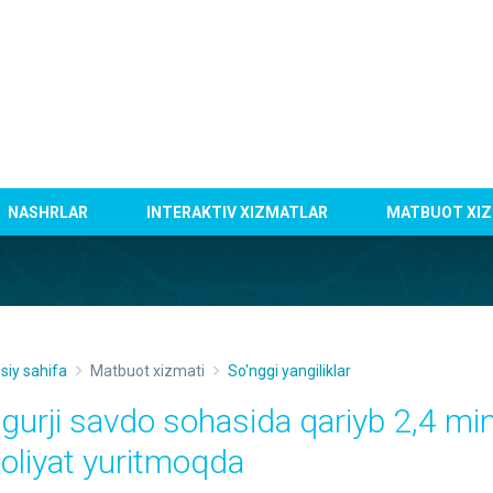
NASHRLAR
INTERAKTIV XIZMATLAR
MATBUOT XIZ
siy sahifa
Matbuot xizmati
So'nggi yangiliklar
lgurji savdo sohasida qariyb 2,4 mi
aoliyat yuritmoqda