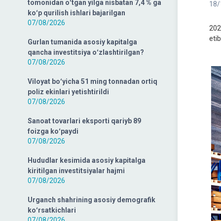
tomonidan oʻtgan yilga nisbatan 7,4 % ga
18/
koʻp qurilish ishlari bajarilgan
07/08/2026
202
etib
Gurlan tumanida asosiy kapitalga
qancha investitsiya oʻzlashtirilgan?
07/08/2026
Viloyat boʻyicha 51 ming tonnadan ortiq
poliz ekinlari yetishtirildi
07/08/2026
Sanoat tovarlari eksporti qariyb 89
foizga koʻpaydi
07/08/2026
Hududlar kesimida asosiy kapitalga
kiritilgan investitsiyalar hajmi
07/08/2026
Urganch shahrining asosiy demografik
koʻrsatkichlari
07/08/2026