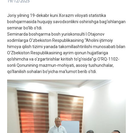
19/12/2025
Joriy yilning 19-dekabr kuni Xorazm viloyati statistika
boshqarmasida huquqiy savodxonlikni oshirishga bag‘ishlangan
seminar bo‘lib o‘tdi.
Seminarda boshqarma bosh yuriskonsulti I.Otajonov
xodimlarga O‘zbekiston Respublikasining “Aholini ijtimoiy
himoya qilish tizimi yanada takomillashtirilishi munosabati bilan
O‘Zbekiston Respublikasining ayrim qonun hujjatlariga
qo‘shimcha va o‘zgartirishlar kiritish to‘g‘risida”gi O‘RQ-1102-
sonli Qonunining mazmun-mohiyati, asosiy tushunchalar,
qo‘llanilish sohalari bo‘yicha ma’lumot berib o‘tdi.