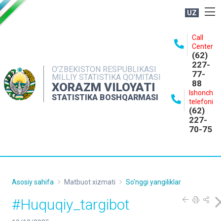
UZ
BOSHQARMA HAQIDA
Call
Center
OCHIQ MA'LUMOTLAR
(62)
227-
NASHRLAR
O'ZBEKISTON RESPUBLIKASI
77-
MILLIY STATISTIKA QO'MITASI
88
INTERAKTIV XIZMATLAR
XORAZM VILOYATI
Ishonch
STATISTIKA BOSHQARMASI
MATBUOT XIZMATI
telefoni
(62)
MUROJAATLAR
227-
70-75
KONTAKTLAR
Asosiy sahifa
Matbuot xizmati
So'nggi yangiliklar
#Huquqiy_targibot