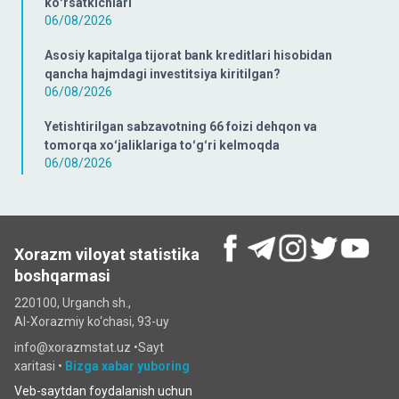
koʻrsatkichlari
06/08/2026
Asosiy kapitalga tijorat bank kreditlari hisobidan
qancha hajmdagi investitsiya kiritilgan?
06/08/2026
Yetishtirilgan sabzavotning 66 foizi dehqon va
tomorqa xoʻjaliklariga toʻgʻri kelmoqda
06/08/2026
Xorazm viloyat statistika
boshqarmasi
220100, Urganch sh.,
Al-Xorazmiy ko‘chаsi, 93-uy
info@xorazmstat.uz •
Sayt
xaritasi
•
Bizga xabar yuboring
Veb-saytdan foydalanish uchun