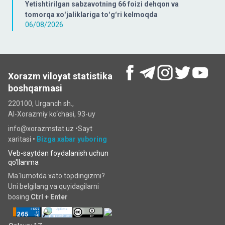
Yetishtirilgan sabzavotning 66 foizi dehqon va
tomorqa xoʻjaliklariga toʻgʻri kelmoqda
06/08/2026
Xorazm viloyat statistika
boshqarmasi
220100, Urganch sh.,
Al-Xorazmiy ko‘chаsi, 93-uy
info@xorazmstat.uz •
Sayt
xaritasi
•
Bizga xabar yuboring
Veb-saytdan foydalanish uchun
qo'llanma
Ma`lumotda xato topdingizmi?
Uni belgilang va quyidagilarni
bosing
Ctrl + Enter