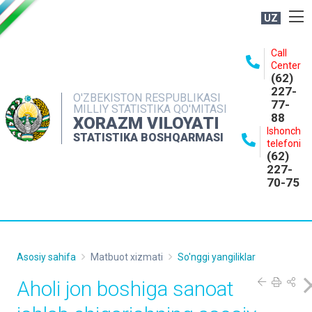
UZ
BOSHQARMA HAQIDA
Call
Center
OCHIQ MA'LUMOTLAR
(62)
227-
NASHRLAR
O'ZBEKISTON RESPUBLIKASI
77-
MILLIY STATISTIKA QO'MITASI
88
INTERAKTIV XIZMATLAR
XORAZM VILOYATI
Ishonch
STATISTIKA BOSHQARMASI
MATBUOT XIZMATI
telefoni
(62)
MUROJAATLAR
227-
70-75
KONTAKTLAR
Asosiy sahifa
Matbuot xizmati
So'nggi yangiliklar
Aholi jon boshiga sanoat