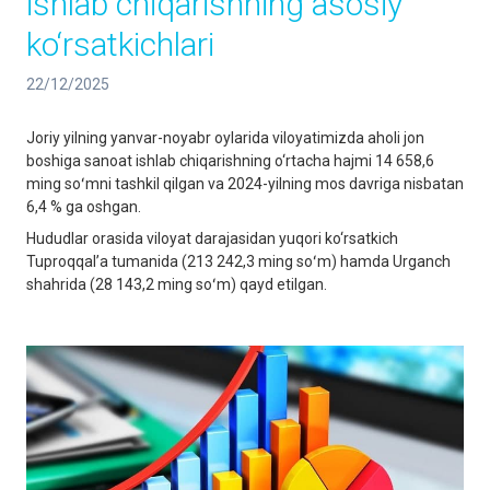
ishlab chiqarishning asosiy
ko‘rsatkichlari
22/12/2025
Joriy yilning yanvar-noyabr oylarida viloyatimizda aholi jon
boshiga sanoat ishlab chiqarishning o‘rtacha hajmi 14 658,6
ming soʻmni tashkil qilgan va 2024-yilning mos davriga nisbatan
6,4 % ga oshgan.
Hududlar orasida viloyat darajasidan yuqori ko‘rsatkich
Tuproqqal’a tumanida (213 242,3 ming soʻm) hamda Urganch
shahrida (28 143,2 ming soʻm) qayd etilgan.