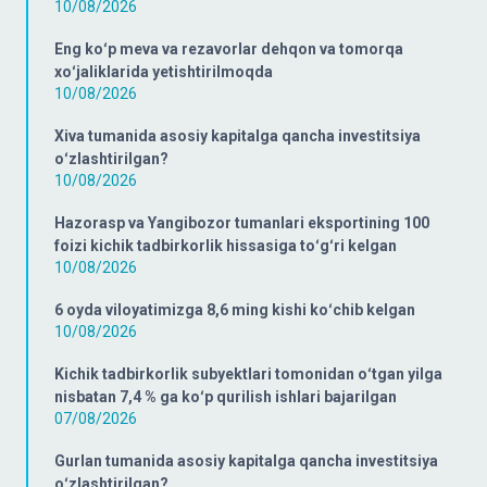
10/08/2026
Eng koʻp meva va rezavorlar dehqon va tomorqa
xoʻjaliklarida yetishtirilmoqda
10/08/2026
Xiva tumanida asosiy kapitalga qancha investitsiya
oʻzlashtirilgan?
10/08/2026
Hazorasp va Yangibozor tumanlari eksportining 100
foizi kichik tadbirkorlik hissasiga toʻgʻri kelgan
10/08/2026
6 oyda viloyatimizga 8,6 ming kishi koʻchib kelgan
10/08/2026
Kichik tadbirkorlik subyektlari tomonidan oʻtgan yilga
nisbatan 7,4 % ga koʻp qurilish ishlari bajarilgan
07/08/2026
Gurlan tumanida asosiy kapitalga qancha investitsiya
oʻzlashtirilgan?