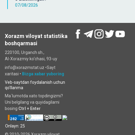
07/08/2026
Xorazm viloyat statistika
boshqarmasi
220100, Urganch sh.,
Al-Xorazmiy ko‘chаsi, 93-uy
info@xorazmstat.uz •
Sayt
xaritasi
•
Bizga xabar yuboring
Veb-saytdan foydalanish uchun
qo'llanma
Ma`lumotda xato topdingizmi?
Uni belgilang va quyidagilarni
bosing
Ctrl + Enter
Onlayn: 25
© 2010-2026 Xorazm viloyat