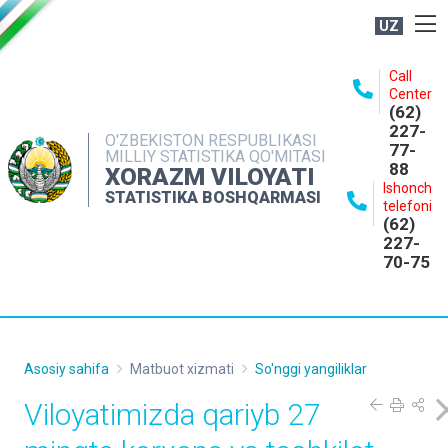
UZ
BOSHQARMA HAQIDA
Call
Center
OCHIQ MA'LUMOTLAR
(62)
227-
NASHRLAR
O'ZBEKISTON RESPUBLIKASI
77-
MILLIY STATISTIKA QO'MITASI
88
INTERAKTIV XIZMATLAR
XORAZM VILOYATI
Ishonch
STATISTIKA BOSHQARMASI
MATBUOT XIZMATI
telefoni
(62)
MUROJAATLAR
227-
70-75
KONTAKTLAR
Asosiy sahifa
Matbuot xizmati
So'nggi yangiliklar
Viloyatimizda qariyb 27