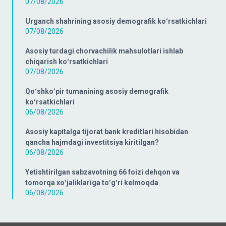
07/08/2026
Urganch shahrining asosiy demografik koʻrsatkichlari
07/08/2026
Asosiy turdagi chorvachilik mahsulotlari ishlab
chiqarish koʻrsatkichlari
07/08/2026
Qoʻshkoʻpir tumanining asosiy demografik
koʻrsatkichlari
06/08/2026
Asosiy kapitalga tijorat bank kreditlari hisobidan
qancha hajmdagi investitsiya kiritilgan?
06/08/2026
Yetishtirilgan sabzavotning 66 foizi dehqon va
tomorqa xoʻjaliklariga toʻgʻri kelmoqda
06/08/2026