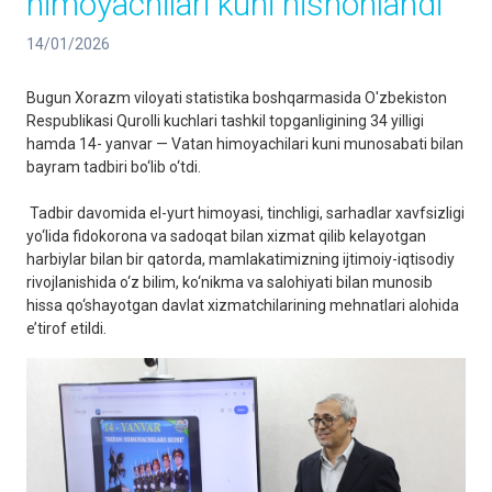
himoyachilari kuni nishonlandi
14/01/2026
Bugun Xorazm viloyati statistika boshqarmasida O'zbekiston
Respublikasi Qurolli kuchlari tashkil topganligining 34 yilligi
hamda 14- yanvar — Vatan himoyachilari kuni munosabati bilan
bayram tadbiri bo‘lib o‘tdi.
Tadbir davomida el-yurt himoyasi, tinchligi, sarhadlar xavfsizligi
yo‘lida fidokorona va sadoqat bilan xizmat qilib kelayotgan
harbiylar bilan bir qatorda, mamlakatimizning ijtimoiy-iqtisodiy
rivojlanishida o‘z bilim, ko‘nikma va salohiyati bilan munosib
hissa qo‘shayotgan davlat xizmatchilarining mehnatlari alohida
e’tirof etildi.