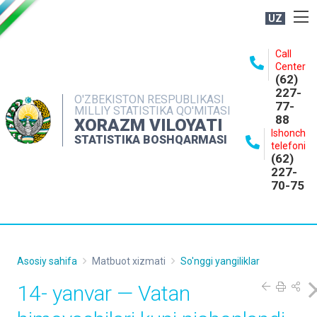
UZ
BOSHQARMA HAQIDA
Call
Center
OCHIQ MA'LUMOTLAR
(62)
227-
NASHRLAR
O'ZBEKISTON RESPUBLIKASI
77-
MILLIY STATISTIKA QO'MITASI
88
INTERAKTIV XIZMATLAR
XORAZM VILOYATI
Ishonch
STATISTIKA BOSHQARMASI
MATBUOT XIZMATI
telefoni
(62)
MUROJAATLAR
227-
70-75
KONTAKTLAR
Asosiy sahifa
Matbuot xizmati
So'nggi yangiliklar
14- yanvar — Vatan