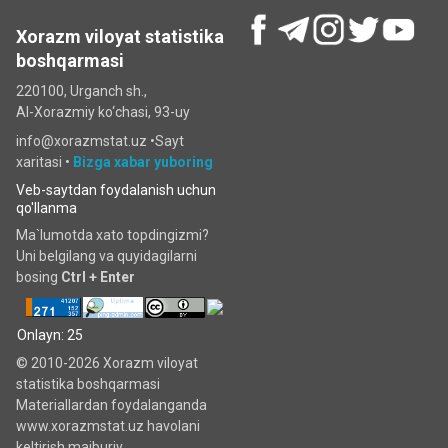
Xorazm viloyat statistika
boshqarmasi
220100, Urganch sh.,
Al-Xorazmiy ko‘chаsi, 93-uy
info@xorazmstat.uz •
Sayt
xaritasi
•
Bizga xabar yuboring
Veb-saytdan foydalanish uchun
qo'llanma
Ma`lumotda xato topdingizmi?
Uni belgilang va quyidagilarni
bosing
Ctrl + Enter
Onlayn: 25
© 2010-2026 Xorazm viloyat
statistika boshqarmasi
Materiallardan foydalanganda
www.xorazmstat.uz havolani
keltirish majburiy.