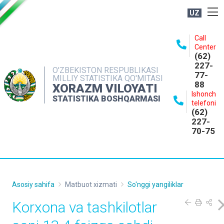
UZ
BOSHQARMA HAQIDA
Call
Center
OCHIQ MA'LUMOTLAR
(62)
227-
NASHRLAR
O'ZBEKISTON RESPUBLIKASI
77-
MILLIY STATISTIKA QO'MITASI
88
INTERAKTIV XIZMATLAR
XORAZM VILOYATI
Ishonch
STATISTIKA BOSHQARMASI
MATBUOT XIZMATI
telefoni
(62)
MUROJAATLAR
227-
70-75
KONTAKTLAR
Asosiy sahifa
Matbuot xizmati
So'nggi yangiliklar
Korxona va tashkilotlar