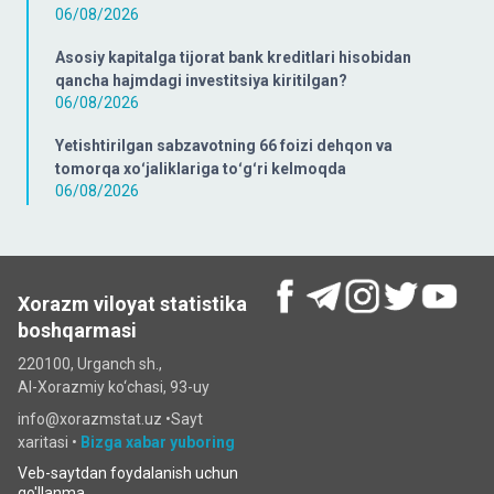
06/08/2026
Asosiy kapitalga tijorat bank kreditlari hisobidan
qancha hajmdagi investitsiya kiritilgan?
06/08/2026
Yetishtirilgan sabzavotning 66 foizi dehqon va
tomorqa xoʻjaliklariga toʻgʻri kelmoqda
06/08/2026
Xorazm viloyat statistika
boshqarmasi
220100, Urganch sh.,
Al-Xorazmiy ko‘chаsi, 93-uy
info@xorazmstat.uz •
Sayt
xaritasi
•
Bizga xabar yuboring
Veb-saytdan foydalanish uchun
qo'llanma