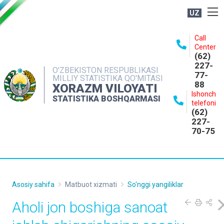
UZ
BOSHQARMA HAQIDA
Call
Center
OCHIQ MA'LUMOTLAR
(62)
227-
NASHRLAR
O'ZBEKISTON RESPUBLIKASI
77-
MILLIY STATISTIKA QO'MITASI
88
INTERAKTIV XIZMATLAR
XORAZM VILOYATI
Ishonch
STATISTIKA BOSHQARMASI
MATBUOT XIZMATI
telefoni
(62)
MUROJAATLAR
227-
70-75
KONTAKTLAR
Asosiy sahifa
Matbuot xizmati
So'nggi yangiliklar
Aholi jon boshiga sanoat