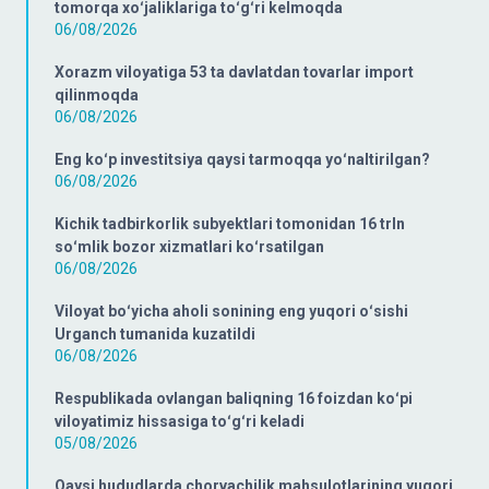
tomorqa xoʻjaliklariga toʻgʻri kelmoqda
06/08/2026
Xorazm viloyatiga 53 ta davlatdan tovarlar import
qilinmoqda
06/08/2026
Eng koʻp investitsiya qaysi tarmoqqa yoʻnaltirilgan?
06/08/2026
Kichik tadbirkorlik subyektlari tomonidan 16 trln
soʻmlik bozor xizmatlari koʻrsatilgan
06/08/2026
Viloyat boʻyicha aholi sonining eng yuqori oʻsishi
Urganch tumanida kuzatildi
06/08/2026
Respublikada ovlangan baliqning 16 foizdan koʻpi
viloyatimiz hissasiga toʻgʻri keladi
05/08/2026
Qaysi hududlarda chorvachilik mahsulotlarining yuqori