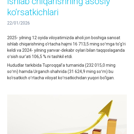
ishlab chiqarishning asosiy
ko‘rsatkichlari
22/01/2026
2025- yilning 12 oyida viloyatimizda aholi jon boshiga sanoat
ishlab chiqarishning o‘rtacha hajmi 16 713,5 ming soʻmga to‘g‘ri
keldi va 2024- yilning yanvar-dekabr oylari bilan taqqoslaganda
oʻsish surʼati 106,5 % ni tashkil etdi.
Hududlar tarkibida Tuproqqal’a tumanida (232 015,0 ming
soʻm) hamda Urganch shahrida (31 624,9 ming soʻm) bu
ko‘rsatkich oʻrtacha viloyat koʻrsatkichidan yuqori bo‘lgan.