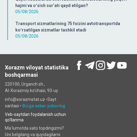
hajmi va oʻsish surʼati qayd etilgan?
05/08/2026
Transport xizmatlarining 75 foizini avtotransportda
koʻrsatilgan xizmatlar tashkil etadi
05/08/2026
Xorazm viloyat statistika
boshqarmasi
220100, Urganch sh.,
Al-Xorazmiy ko‘chаsi, 93-uy
info@xorazmstat.uz •
Sayt
xaritasi
•
Bizga xabar yuboring
Veb-saytdan foydalanish uchun
qo'llanma
Ma`lumotda xato topdingizmi?
Uni belgilang va quyidagilarni