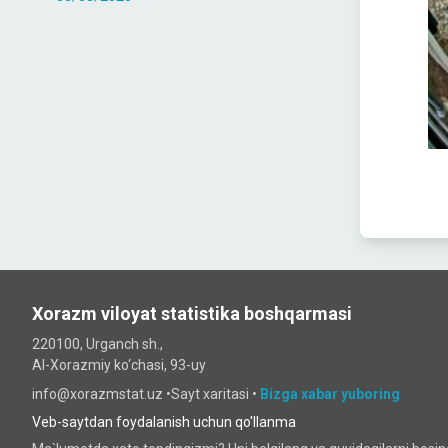
Xorazm viloyat statistika boshqarmasi
220100, Urganch sh.,
Al-Xorazmiy ko‘chаsi, 93-uy
info@xorazmstat.uz •
Sayt xaritasi
•
Bizga xabar yuboring
Veb-saytdan foydalanish uchun qo'llanma