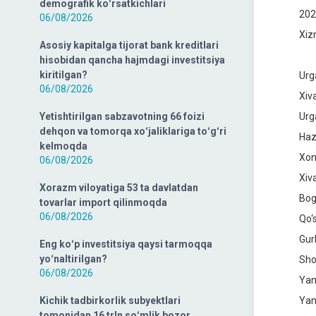
demografik koʻrsatkichlari
202
06/08/2026
Xiz
Asosiy kapitalga tijorat bank kreditlari
hisobidan qancha hajmdagi investitsiya
kiritilgan?
Urg
06/08/2026
Xiv
Yetishtirilgan sabzavotning 66 foizi
Urg
dehqon va tomorqa xoʻjaliklariga toʻgʻri
Haz
kelmoqda
Xon
06/08/2026
Xiv
Xorazm viloyatiga 53 ta davlatdan
Bog
tovarlar import qilinmoqda
06/08/2026
Qo‘
Gur
Eng koʻp investitsiya qaysi tarmoqqa
yoʻnaltirilgan?
Sho
06/08/2026
Yan
Kichik tadbirkorlik subyektlari
Yan
tomonidan 16 trln soʻmlik bozor