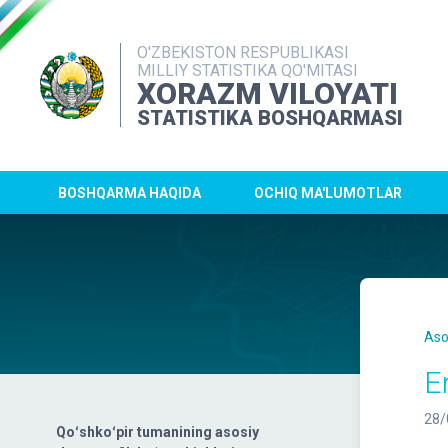
O'ZBEKISTON RESPUBLIKASI
MILLIY STATISTIKA QO'MITASI
XORAZM VILOYATI
STATISTIKA BOSHQARMASI
BOSHQARMA HAQIDA
OCHIQ MA'LUMOTLAR
Aso
E
28/
Qoʻshkoʻpir tumanining asosiy