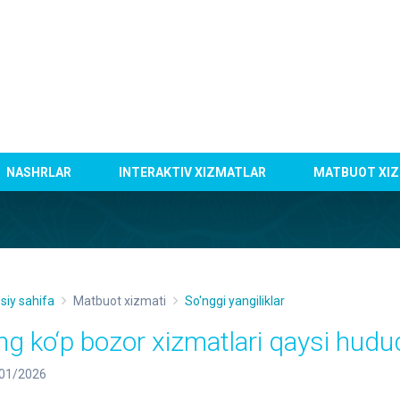
NASHRLAR
INTERAKTIV XIZMATLAR
MATBUOT XIZ
siy sahifa
Matbuot xizmati
So'nggi yangiliklar
ng ko‘p bozor xizmatlari qaysi hudud
01/2026