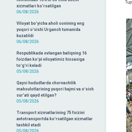
Tup
xizmatlari koʻrsatilgan
06/08/2026
Viloyat boʻyicha aholi sonining eng
yuqori oʻsishi Urganch tumanida
kuzatildi
06/08/2026
Respublikada ovlangan baliqning 16
foizdan koʻpi viloyatimiz hissasiga
toʻgʻri keladi
05/08/2026
Qaysi hududlarda chorvachilik
mahsulotlarining yuqori hajmi va oʻsish
surʼati qayd etilgan?
05/08/2026
Transport xizmatlarining 75 foizini
avtotransportda koʻrsatilgan xizmatlar
tashkil etadi
05/08/2026