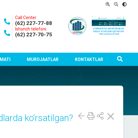
Call Center
(62) 227-77-88
Ishonch telefoni
(62) 227-70-75
MATI
MUROJAATLAR
KONTAKTLAR
larda ko‘rsatilgan?