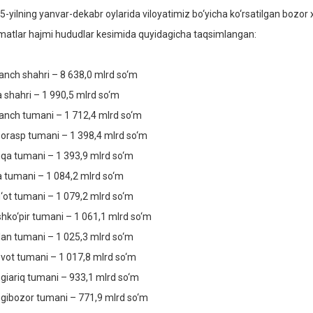
5-yilning yanvar-dekabr oylarida viloyatimiz bo‘yicha ko‘rsatilgan bozor x
matlar hajmi hududlar kesimida quyidagicha taqsimlangan:
anch shahri – 8 638,0 mlrd so‘m
a shahri – 1 990,5 mlrd so‘m
anch tumani – 1 712,4 mlrd so‘m
orasp tumani – 1 398,4 mlrd so‘m
qa tumani – 1 393,9 mlrd so‘m
a tumani – 1 084,2 mlrd so‘m
‘ot tumani – 1 079,2 mlrd so‘m
shko‘pir tumani – 1 061,1 mlrd so‘m
lan tumani – 1 025,3 mlrd so‘m
vot tumani – 1 017,8 mlrd so‘m
giariq tumani – 933,1 mlrd so‘m
gibozor tumani – 771,9 mlrd so‘m