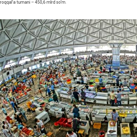
roqqal’a tumani – 450,6 mlrd so‘m.