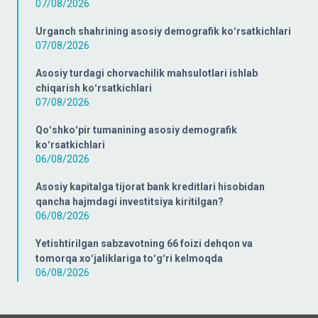
07/08/2026
Urganch shahrining asosiy demografik koʻrsatkichlari
07/08/2026
Asosiy turdagi chorvachilik mahsulotlari ishlab
chiqarish koʻrsatkichlari
07/08/2026
Qoʻshkoʻpir tumanining asosiy demografik
koʻrsatkichlari
06/08/2026
Asosiy kapitalga tijorat bank kreditlari hisobidan
qancha hajmdagi investitsiya kiritilgan?
06/08/2026
Yetishtirilgan sabzavotning 66 foizi dehqon va
tomorqa xoʻjaliklariga toʻgʻri kelmoqda
06/08/2026