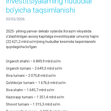
investitsiyalarning hududlar
bo‘yicha taqsimlanishi
03/02/2026
2025- yilning yanvar-dekabr oylarida Xorazm viloyatida
o‘zlashtirilgan asosiy kapitalga investitsiyalar umumiy hajmi
(22 621,2 mlrd so‘m)ning hududlar kesimida taqsimlanishi
quyidagicha bo‘lgan:
Urganch shahri – 6 849,9 mlrd so‘m
Urganch tumani – 2 649,3 mlrd so‘m
Xiva tumani – 2 075,8 mlrd so‘m
Qo‘shko‘pir tumani – 1 676,6 mlrd so‘m
Xiva shahri – 1 645,7 mlrd so‘m
Hazorasp tumani – 1 351,4 mlrd so‘m
Shovot tumani – 1 315,3 mlrd so‘m