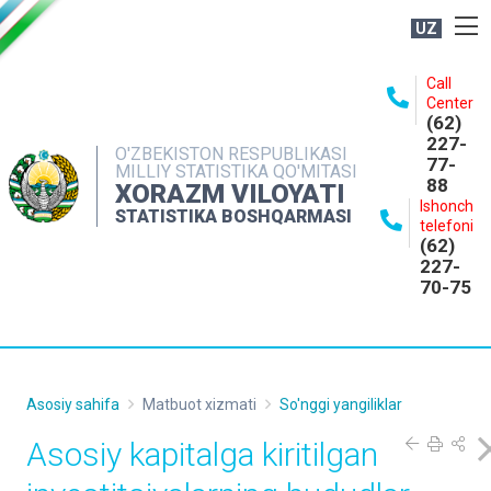
UZ
BOSHQARMA HAQIDA
Call
Center
OCHIQ MA'LUMOTLAR
(62)
227-
NASHRLAR
O'ZBEKISTON RESPUBLIKASI
77-
MILLIY STATISTIKA QO'MITASI
88
INTERAKTIV XIZMATLAR
XORAZM VILOYATI
Ishonch
STATISTIKA BOSHQARMASI
MATBUOT XIZMATI
telefoni
(62)
MUROJAATLAR
227-
70-75
KONTAKTLAR
Asosiy sahifa
Matbuot xizmati
So'nggi yangiliklar
Asosiy kapitalga kiritilgan