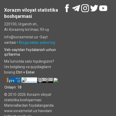
Xorazm viloyat statistika
boshqarmasi
220100, Urganch sh.,
Al-Xorazmiy ko‘chаsi, 93-uy
info@xorazmstat.uz •
Sayt
xaritasi
•
Bizga xabar yuboring
Veb-saytdan foydalanish uchun
qo'llanma
Ma`lumotda xato topdingizmi?
Uni belgilang va quyidagilarni
bosing
Ctrl + Enter
Onlayn: 18
© 2010-2026 Xorazm viloyat
statistika boshqarmasi
Materiallardan foydalanganda
www.xorazmstat.uz havolani