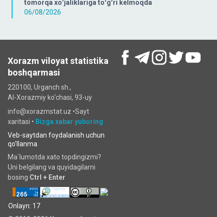
tomorqa xoʻjaliklariga toʻgʻri kelmoqda
06/08/2026
Xorazm viloyat statistika
boshqarmasi
220100, Urganch sh.,
Al-Xorazmiy ko‘chаsi, 93-uy
info@xorazmstat.uz •
Sayt
xaritasi
•
Bizga xabar yuboring
Veb-saytdan foydalanish uchun
qo'llanma
Ma`lumotda xato topdingizmi?
Uni belgilang va quyidagilarni
bosing
Ctrl + Enter
Onlayn: 17