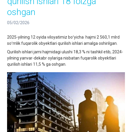
qurilish ishlari 18 foizga
oshgan
05/02/2026
2025-yilning 12 oyida viloyatimiz boʻyicha hajmi 2 560,1 mlrd
soʻmlik fuqarolik obyektlari qurilish ishlari amalga oshirilgan.
Qurilish ishlari jami hajmidagi ulushi 18,3 % ni tashkil etib, 2024-
yilning yanvar-dekabr oylariga nisbatan fuqarolik obyektlari
qurilish ishlari 11,5 % ga oshgan.