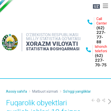
UZ
BOSHQARMA HAQIDA
Call
Center
OCHIQ MA'LUMOTLAR
(62)
227-
NASHRLAR
O'ZBEKISTON RESPUBLIKASI
77-
MILLIY STATISTIKA QO'MITASI
88
INTERAKTIV XIZMATLAR
XORAZM VILOYATI
Ishonch
STATISTIKA BOSHQARMASI
MATBUOT XIZMATI
telefoni
(62)
MUROJAATLAR
227-
70-75
KONTAKTLAR
Asosiy sahifa
Matbuot xizmati
So'nggi yangiliklar
Fuqarolik obyektlari