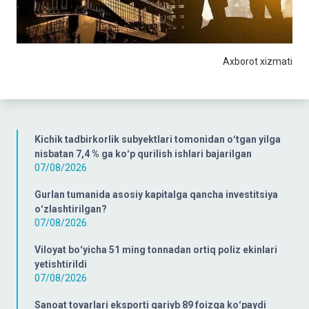
Axborot xizmati
Kichik tadbirkorlik subyektlari tomonidan oʻtgan yilga
nisbatan 7,4 % ga koʻp qurilish ishlari bajarilgan
07/08/2026
Gurlan tumanida asosiy kapitalga qancha investitsiya
oʻzlashtirilgan?
07/08/2026
Viloyat boʻyicha 51 ming tonnadan ortiq poliz ekinlari
yetishtirildi
07/08/2026
Sanoat tovarlari eksporti qariyb 89 foizga koʻpaydi