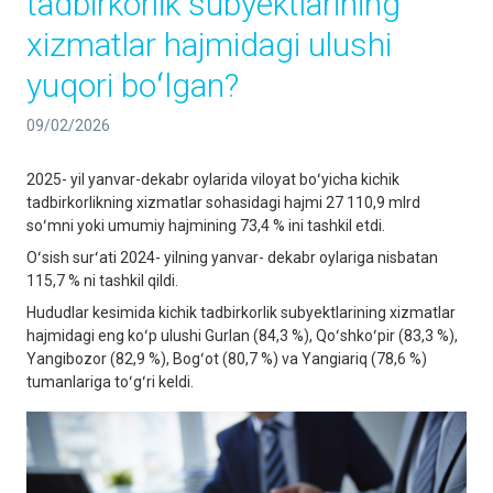
tadbirkorlik subyektlarining
xizmatlar hajmidagi ulushi
yuqori boʻlgan?
09/02/2026
2025- yil yanvar-dekabr oylarida viloyat boʻyicha kichik
tadbirkorlikning xizmatlar sohasidagi hajmi 27 110,9 mlrd
soʻmni yoki umumiy hajmining 73,4 % ini tashkil etdi.
Oʻsish surʻati 2024- yilning yanvar- dekabr oylariga nisbatan
115,7 % ni tashkil qildi.
Hududlar kesimida kichik tadbirkorlik subyektlarining xizmatlar
hajmidagi eng koʻp ulushi Gurlan (84,3 %), Qoʻshkoʻpir (83,3 %),
Yangibozor (82,9 %), Bogʻot (80,7 %) va Yangiariq (78,6 %)
tumanlariga toʻgʻri keldi.