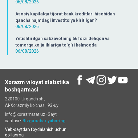
06/08/2026
Asosiy kapitalga tijorat bank kreditlari hisobidan
qancha hajmdagi investitsiya kiritilgan?
06/08/2026
Yetishtirilgan sabzavotning 66 foizi dehqon va
tomorqa xoʻjaliklariga toʻgʻri kelmoqda
06/08/2026
Xorazm viloyat statistika
boshqarmasi
220100, Urganch sh.,
Al-Xorazmiy ko‘chаsi, 93-uy
info@xorazmstat.uz •
Sayt
xaritasi
•
Bizga xabar yuboring
Veb-saytdan foydalanish uchun
qo'llanma