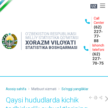
UZ
BOSHQARMA HAQIDA
Call
Center
OCHIQ MA'LUMOTLAR
(62)
227-
NASHRLAR
O'ZBEKISTON RESPUBLIKASI
77-
MILLIY STATISTIKA QO'MITASI
88
INTERAKTIV XIZMATLAR
XORAZM VILOYATI
Ishonch
STATISTIKA BOSHQARMASI
MATBUOT XIZMATI
telefoni
(62)
MUROJAATLAR
227-
70-75
KONTAKTLAR
Asosiy sahifa
Matbuot xizmati
So'nggi yangiliklar
Qaysi hududlarda kichik