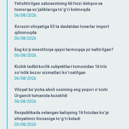
Yetishtirilgan sabzavotning 66 foizi dehqon va
tomorqa xoʻjaliklariga toʻgʻri kelmoqda
06/08/2026
Xorazm viloyatiga 53 ta davlatdan tovarlar import
qilinmoqda
06/08/2026
Eng koʻp investitsiya qaysi tarmoqqa yoʻnaltirilgan?
06/08/2026
Kichik tadbirkorlik subyektlari tomonidan 16 trln
soʻmlik bozor xizmatlari koʻrsatilgan
06/08/2026
Viloyat boʻyicha aholi sonining eng yuqori oʻsishi
Urganch tumanida kuzatildi
06/08/2026
Respublikada ovlangan baliqning 16 foizdan koʻpi
viloyatimiz hissasiga toʻgʻri keladi
05/08/2026