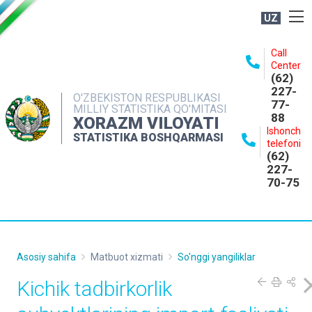
UZ
BOSHQARMA HAQIDA
Call
Center
OCHIQ MA'LUMOTLAR
(62)
227-
NASHRLAR
O'ZBEKISTON RESPUBLIKASI
77-
MILLIY STATISTIKA QO'MITASI
88
INTERAKTIV XIZMATLAR
XORAZM VILOYATI
Ishonch
STATISTIKA BOSHQARMASI
MATBUOT XIZMATI
telefoni
(62)
MUROJAATLAR
227-
70-75
KONTAKTLAR
Asosiy sahifa
Matbuot xizmati
So'nggi yangiliklar
Kichik tadbirkorlik