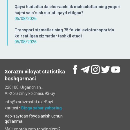
Qaysi hududlarda chorvachilik mahsulotlarining yuqori
hajmi va oʻsish surʼati qayd etilgan?
05/08/2026
Transport xizmatlarining 75 foizini avtotransportda
koʻrsatilgan xizmatlar tashkil etadi
05/08/2026
Xorazm viloyat statistika
boshqarmasi
220100, Urganch sh.,
Al-Xorazmiy ko‘chаsi, 93-uy
info@xorazmstat.uz •
Sayt
xaritasi
•
Bizga xabar yuboring
Veb-saytdan foydalanish uchun
qo'llanma
Ma`lumotda xato topdingizmi?