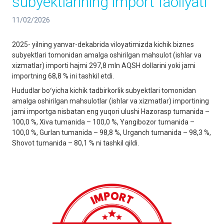
subyektlarining import faoliyati
11/02/2026
2025- yilning yanvar-dekabrida viloyatimizda kichik biznes
subyektlari tomonidan amalga oshirilgan mahsulot (ishlar va
xizmatlar) importi hajmi 297,8 mln AQSH dollarini yoki jami
importning 68,8 % ini tashkil etdi.
Hududlar boʻyicha kichik tadbirkorlik subyektlari tomonidan
amalga oshirilgan mahsulotlar (ishlar va xizmatlar) importining
jami importga nisbatan eng yuqori ulushi Hazorasp tumanida –
100,0 %, Xiva tumanida – 100,0 %, Yangibozor tumanida –
100,0 %, Gurlan tumanida – 98,8 %, Urganch tumanida – 98,3 %,
Shovot tumanida – 80,1 % ni tashkil qildi.