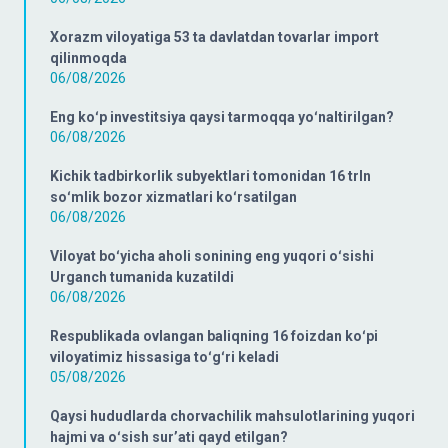
Xorazm viloyatiga 53 ta davlatdan tovarlar import
qilinmoqda
06/08/2026
Eng koʻp investitsiya qaysi tarmoqqa yoʻnaltirilgan?
06/08/2026
Kichik tadbirkorlik subyektlari tomonidan 16 trln
soʻmlik bozor xizmatlari koʻrsatilgan
06/08/2026
Viloyat boʻyicha aholi sonining eng yuqori oʻsishi
Urganch tumanida kuzatildi
06/08/2026
Respublikada ovlangan baliqning 16 foizdan koʻpi
viloyatimiz hissasiga toʻgʻri keladi
05/08/2026
Qaysi hududlarda chorvachilik mahsulotlarining yuqori
hajmi va oʻsish surʼati qayd etilgan?