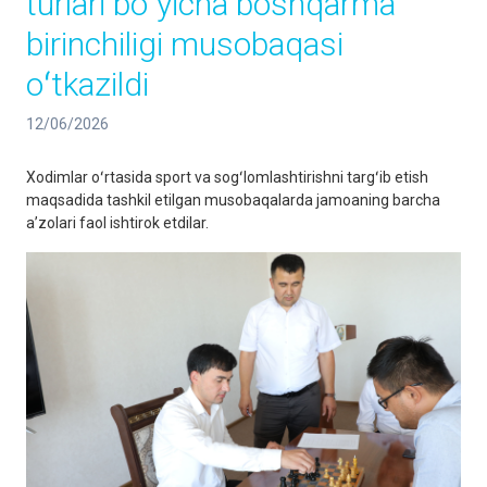
turlari boʻyicha boshqarma
birinchiligi musobaqasi
oʻtkazildi
12/06/2026
Xodimlar oʻrtasida sport va sogʻlomlashtirishni targʻib etish
maqsadida tashkil etilgan musobaqalarda jamoaning barcha
aʼzolari faol ishtirok etdilar.