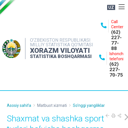
UZ
BOSHQARMA HAQIDA
Call
Center
OCHIQ MA'LUMOTLAR
(62)
227-
NASHRLAR
O'ZBEKISTON RESPUBLIKASI
77-
MILLIY STATISTIKA QO'MITASI
88
INTERAKTIV XIZMATLAR
XORAZM VILOYATI
Ishonch
STATISTIKA BOSHQARMASI
MATBUOT XIZMATI
telefoni
(62)
MUROJAATLAR
227-
70-75
KONTAKTLAR
Asosiy sahifa
Matbuot xizmati
So'nggi yangiliklar
Shaxmat va shashka sport