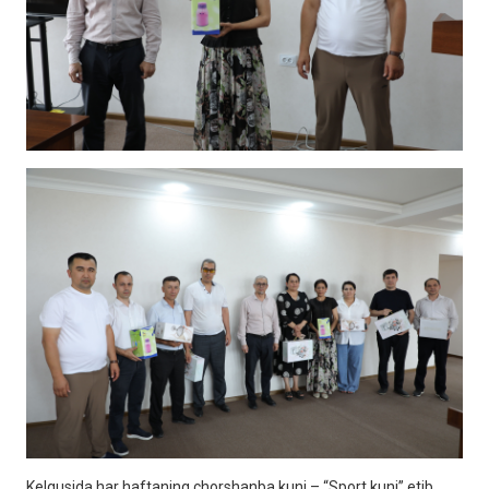
Kelgusida har haftaning chorshanba kuni – “Sport kuni” etib