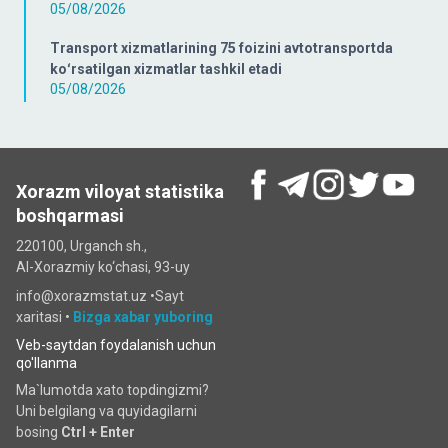
05/08/2026
Transport xizmatlarining 75 foizini avtotransportda
koʻrsatilgan xizmatlar tashkil etadi
05/08/2026
Xorazm viloyat statistika
boshqarmasi
220100, Urganch sh.,
Al-Xorazmiy ko‘chаsi, 93-uy
info@xorazmstat.uz •
Sayt
xaritasi
•
Bizga xabar yuboring
Veb-saytdan foydalanish uchun
qo'llanma
Ma`lumotda xato topdingizmi?
Uni belgilang va quyidagilarni
bosing
Ctrl + Enter