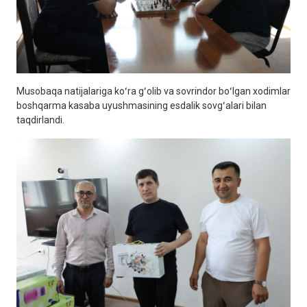
Musobaqa natijalariga koʻra gʻolib va sovrindor boʻlgan xodimlar
boshqarma kasaba uyushmasining esdalik sovgʻalari bilan
taqdirlandi.