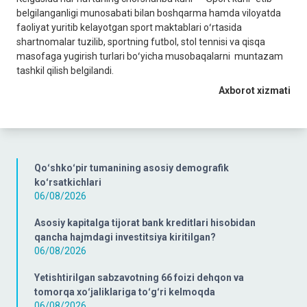
belgilanganligi munosabati bilan boshqarma hamda viloyatda
faoliyat yuritib kelayotgan sport maktablari oʻrtasida
shartnomalar tuzilib, sportning futbol, stol tennisi va qisqa
masofaga yugirish turlari boʻyicha musobaqalarni muntazam
tashkil qilish belgilandi.
Axborot xizmati
Qoʻshkoʻpir tumanining asosiy demografik
koʻrsatkichlari
06/08/2026
Asosiy kapitalga tijorat bank kreditlari hisobidan
qancha hajmdagi investitsiya kiritilgan?
06/08/2026
Yetishtirilgan sabzavotning 66 foizi dehqon va
tomorqa xoʻjaliklariga toʻgʻri kelmoqda
06/08/2026