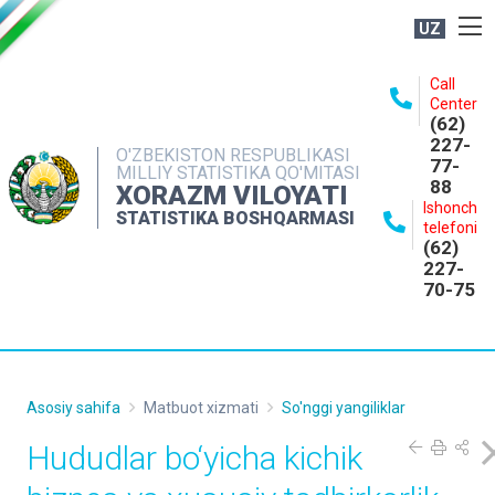
UZ
BOSHQARMA HAQIDA
Call
Center
OCHIQ MA'LUMOTLAR
(62)
227-
NASHRLAR
O'ZBEKISTON RESPUBLIKASI
77-
MILLIY STATISTIKA QO'MITASI
88
INTERAKTIV XIZMATLAR
XORAZM VILOYATI
Ishonch
STATISTIKA BOSHQARMASI
MATBUOT XIZMATI
telefoni
(62)
MUROJAATLAR
227-
70-75
KONTAKTLAR
Asosiy sahifa
Matbuot xizmati
So'nggi yangiliklar
Hududlar bo‘yicha kichik