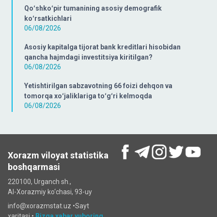
Qoʻshkoʻpir tumanining asosiy demografik
koʻrsatkichlari
06/08/2026
Asosiy kapitalga tijorat bank kreditlari hisobidan
qancha hajmdagi investitsiya kiritilgan?
06/08/2026
Yetishtirilgan sabzavotning 66 foizi dehqon va
tomorqa xoʻjaliklariga toʻgʻri kelmoqda
06/08/2026
Xorazm viloyat statistika
boshqarmasi
220100, Urganch sh.,
Al-Xorazmiy ko‘chаsi, 93-uy
info@xorazmstat.uz •
Sayt
xaritasi
•
Bizga xabar yuboring