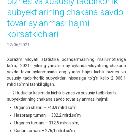
biznes va xususiy tadbirkorlik
subyektlarining chakana savdo
tovar aylanmasi hajmi
ko‘rsatkichlari
22/06/2021
Xorazm viloyati statistika boshqarmasining ma’lumotlariga
ko‘ra, 2021- yilning yanvar-may oylarida viloyatning chakana
savdo tovar aylanmasida eng yuqori hajm kichik biznes va
xususiy tadbirkorlik subyektlari hissasiga to‘g‘ri kelib 2 868,1
mlrd.so‘mni tashkil qilgan.
? Hududlar kesimida kichik biznes va xususiy tadbirkorlik
subyektlarining chakana savdo tovar aylanmasi hajmi:
Urganch shahri – 740,9 mlrd.so‘m,
Hazorasp tumani – 332,2 mlrd.so‘m,
Urganch tumani – 312,5 mlrd.so‘m,
Gurlan tumani – 276,1 mlrd.so‘m,