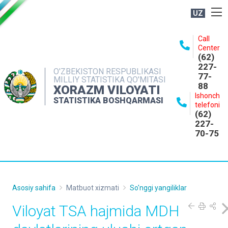
UZ
BOSHQARMA HAQIDA
Call
Center
OCHIQ MA'LUMOTLAR
(62)
227-
NASHRLAR
O'ZBEKISTON RESPUBLIKASI
77-
MILLIY STATISTIKA QO'MITASI
88
INTERAKTIV XIZMATLAR
XORAZM VILOYATI
Ishonch
STATISTIKA BOSHQARMASI
MATBUOT XIZMATI
telefoni
(62)
MUROJAATLAR
227-
70-75
KONTAKTLAR
Asosiy sahifa
Matbuot xizmati
So'nggi yangiliklar
Viloyat TSA hajmida MDH