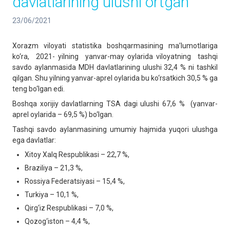
davlatlarining ulushi ortgan
23/06/2021
Xorazm viloyati statistika boshqarmasining ma’lumotlariga
ko‘ra, 2021- yilning yanvar-may oylarida viloyatning tashqi
savdo aylanmasida MDH davlatlarining ulushi 32,4 % ni tashkil
qilgan. Shu yilning yanvar-aprel oylarida bu ko‘rsatkich 30,5 % ga
teng bo‘lgan edi.
Boshqa xorijiy davlatlarning TSA dagi ulushi 67,6 % (yanvar-
aprel oylarida – 69,5 %) bo‘lgan.
Tashqi savdo aylanmasining umumiy hajmida yuqori ulushga
ega davlatlar:
Xitoy Xalq Respublikasi – 22,7 %,
Braziliya – 21,3 %,
Rossiya Federatsiyasi – 15,4 %,
Turkiya – 10,1 %,
Qirg‘iz Respublikasi – 7,0 %,
Qozog‘iston – 4,4 %,