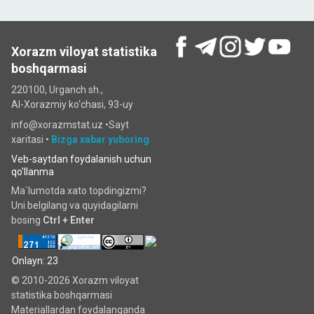
Xorazm viloyat statistika
boshqarmasi
220100, Urganch sh.,
Al-Xorazmiy ko‘chаsi, 93-uy
info@xorazmstat.uz •
Sayt
xaritasi
•
Bizga xabar yuboring
Veb-saytdan foydalanish uchun
qo'llanma
Ma`lumotda xato topdingizmi?
Uni belgilang va quyidagilarni
bosing
Ctrl + Enter
Onlayn: 23
© 2010-2026 Xorazm viloyat
statistika boshqarmasi
Materiallardan foydalanganda