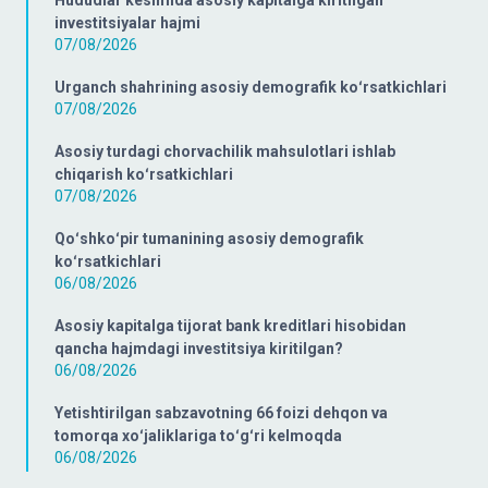
Hududlar kesimida asosiy kapitalga kiritilgan
investitsiyalar hajmi
07/08/2026
Urganch shahrining asosiy demografik koʻrsatkichlari
07/08/2026
Asosiy turdagi chorvachilik mahsulotlari ishlab
chiqarish koʻrsatkichlari
07/08/2026
Qoʻshkoʻpir tumanining asosiy demografik
koʻrsatkichlari
06/08/2026
Asosiy kapitalga tijorat bank kreditlari hisobidan
qancha hajmdagi investitsiya kiritilgan?
06/08/2026
Yetishtirilgan sabzavotning 66 foizi dehqon va
tomorqa xoʻjaliklariga toʻgʻri kelmoqda
06/08/2026