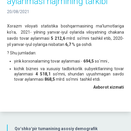
aylanmasi hajmining tarkibi
20/08/2021
Xorazm viloyati statistika boshqarmasining ma’lumotlariga
ko‘ra, 2021- yilning yanvar-iyul oylarida viloyatning chakana
savdo tovar aylanmasi
5 212,6
mlrd. so‘mni tashkil etib, 2020-
yil yanvar-iyul oylariga nisbatan
6,7
% ga oshdi.
? Shu jumladan:
yirik korxonalarning tovar aylanmasi -
694,5
so`mni ,
kichik biznes va xususiy tadbirkorlik subyektlarining tovar
aylanmasi
4 518,1
so‘mni, shundan uyushmagan savdo
tovar aylanmasi
868,5
mlrd. so‘mni tashkil etdi.
Axborot xizmati
Qoʻshkoʻpir tumanining asosiy demografik