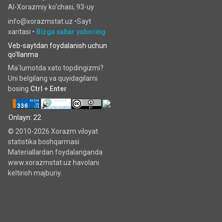
Al-Xorazmiy ko‘chаsi, 93-uy
info@xorazmstat.uz •
Sayt
xaritasi
•
Bizga xabar yuboring
Veb-saytdan foydalanish uchun
qo'llanma
Ma`lumotda xato topdingizmi?
Uni belgilang va quyidagilarni
bosing
Ctrl + Enter
Onlayn: 22
© 2010-2026 Xorazm viloyat
statistika boshqarmasi
Materiallardan foydalanganda
www.xorazmstat.uz havolani
keltirish majburiy.