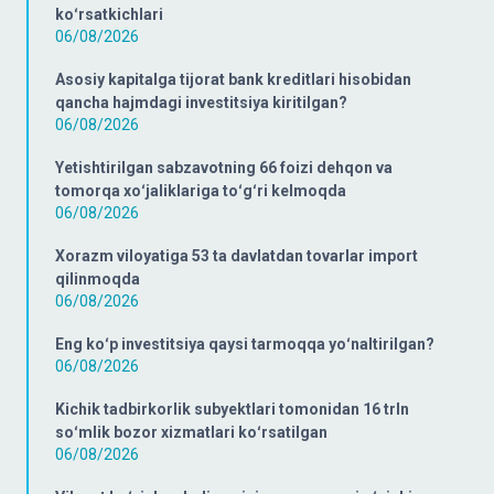
koʻrsatkichlari
06/08/2026
Asosiy kapitalga tijorat bank kreditlari hisobidan
qancha hajmdagi investitsiya kiritilgan?
06/08/2026
Yetishtirilgan sabzavotning 66 foizi dehqon va
tomorqa xoʻjaliklariga toʻgʻri kelmoqda
06/08/2026
Xorazm viloyatiga 53 ta davlatdan tovarlar import
qilinmoqda
06/08/2026
Eng koʻp investitsiya qaysi tarmoqqa yoʻnaltirilgan?
06/08/2026
Kichik tadbirkorlik subyektlari tomonidan 16 trln
soʻmlik bozor xizmatlari koʻrsatilgan
06/08/2026