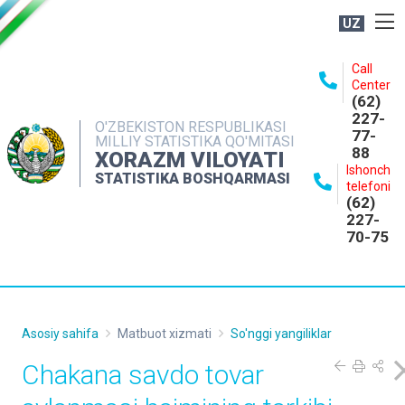
UZ
BOSHQARMA HAQIDA
Call
Center
OCHIQ MA'LUMOTLAR
(62)
227-
NASHRLAR
O'ZBEKISTON RESPUBLIKASI
77-
MILLIY STATISTIKA QO'MITASI
88
INTERAKTIV XIZMATLAR
XORAZM VILOYATI
Ishonch
STATISTIKA BOSHQARMASI
MATBUOT XIZMATI
telefoni
(62)
MUROJAATLAR
227-
70-75
KONTAKTLAR
Asosiy sahifa
Matbuot xizmati
So'nggi yangiliklar
Chakana savdo tovar