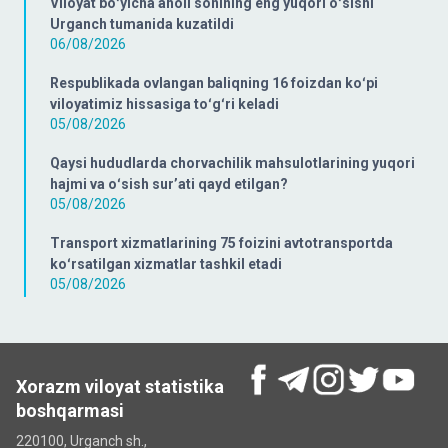
Viloyat boʻyicha aholi sonining eng yuqori oʻsishi
Urganch tumanida kuzatildi
06/08/2026
Respublikada ovlangan baliqning 16 foizdan koʻpi
viloyatimiz hissasiga toʻgʻri keladi
05/08/2026
Qaysi hududlarda chorvachilik mahsulotlarining yuqori
hajmi va oʻsish surʼati qayd etilgan?
05/08/2026
Transport xizmatlarining 75 foizini avtotransportda
koʻrsatilgan xizmatlar tashkil etadi
05/08/2026
Xorazm viloyat statistika
boshqarmasi
220100, Urganch sh.,