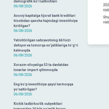
demografik koʻrsatkichlari
202
06/08/2026
nisb
Asosiy kapitalga tijorat bank kreditlari
Shu 
hisobidan qancha hajmdagi investitsiya
nis
kiritilgan?
06/08/2026
Yetishtirilgan sabzavotning 66 foizi
dehqon va tomorqa xoʻjaliklariga toʻgʻri
kelmoqda
06/08/2026
Xorazm viloyatiga 53 ta davlatdan
tovarlar import qilinmoqda
06/08/2026
Eng koʻp investitsiya qaysi tarmoqqa
yoʻnaltirilgan?
06/08/2026
Kichik tadbirkorlik subyektlari
tomonidan 16 trln soʻmlik bozor