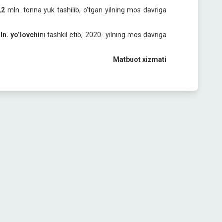
,2
mln. tonna yuk tashilib, o‘tgan yilning mos davriga
ln. yo’lovchi
ni tashkil etib, 2020- yilning mos davriga
Matbuot xizmati