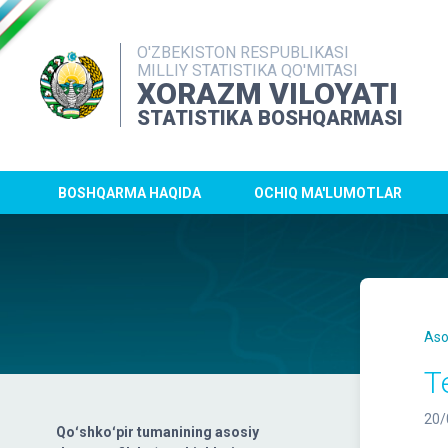
O'ZBEKISTON RESPUBLIKASI
MILLIY STATISTIKA QO'MITASI
XORAZM VILOYATI
STATISTIKA BOSHQARMASI
BOSHQARMA HAQIDA
OCHIQ MA'LUMOTLAR
Aso
T
20/
Qoʻshkoʻpir tumanining asosiy