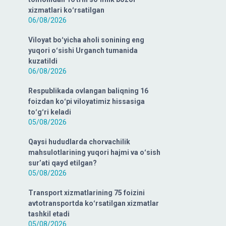
xizmatlari koʻrsatilgan
06/08/2026
Viloyat boʻyicha aholi sonining eng
yuqori oʻsishi Urganch tumanida
kuzatildi
06/08/2026
Respublikada ovlangan baliqning 16
foizdan koʻpi viloyatimiz hissasiga
toʻgʻri keladi
05/08/2026
Qaysi hududlarda chorvachilik
mahsulotlarining yuqori hajmi va oʻsish
surʼati qayd etilgan?
05/08/2026
Transport xizmatlarining 75 foizini
avtotransportda koʻrsatilgan xizmatlar
tashkil etadi
05/08/2026