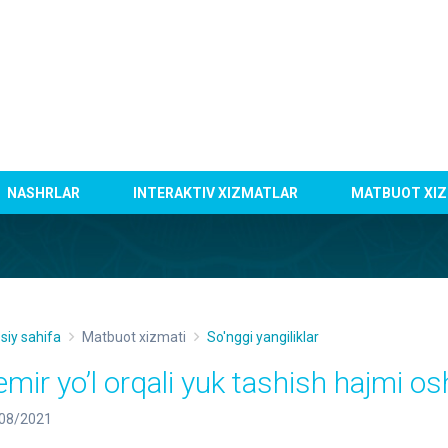
NASHRLAR
INTERAKTIV XIZMATLAR
MATBUOT XIZ
siy sahifa
Matbuot xizmati
So'nggi yangiliklar
emir yo’l orqali yuk tashish hajmi 
08/2021