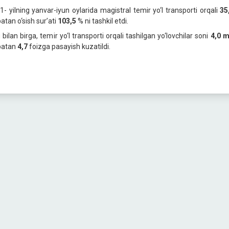
1- yilning yanvar-iyun oylarida magistral temir yo‘l transporti orqali
35
atan o‘sish sur’ati
103,5
% ni tashkil etdi.
bilan birga, temir yo‘l transporti orqali tashilgan yo‘lovchilar soni
4,0 m
batan
4,7
foizga pasayish kuzatildi.