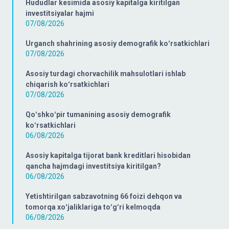
Hududlar kesimida asosiy kapitalga kiritilgan
investitsiyalar hajmi
07/08/2026
Urganch shahrining asosiy demografik koʻrsatkichlari
07/08/2026
Asosiy turdagi chorvachilik mahsulotlari ishlab
chiqarish koʻrsatkichlari
07/08/2026
Qoʻshkoʻpir tumanining asosiy demografik
koʻrsatkichlari
06/08/2026
Asosiy kapitalga tijorat bank kreditlari hisobidan
qancha hajmdagi investitsiya kiritilgan?
06/08/2026
Yetishtirilgan sabzavotning 66 foizi dehqon va
tomorqa xoʻjaliklariga toʻgʻri kelmoqda
06/08/2026