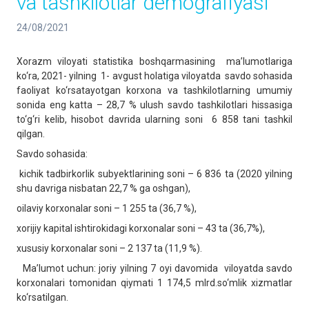
va tashkilotlar demografiyasi
24/08/2021
Xorazm viloyati statistika boshqarmasining ma’lumotlariga
ko‘ra, 2021- yilning 1- avgust holatiga viloyatda savdo sohasida
faoliyat ko‘rsatayotgan korxona va tashkilotlarning umumiy
sonida eng katta – 28,7 % ulush savdo tashkilotlari hissasiga
to‘g‘ri kelib, hisobot davrida ularning soni 6 858 tani tashkil
qilgan.
Savdo sohasida:
kichik tadbirkorlik subyektlarining soni – 6 836 ta (2020 yilning
shu davriga nisbatan 22,7 % ga oshgan),
oilaviy korxonalar soni – 1 255 ta (36,7 %),
xorijiy kapital ishtirokidagi korxonalar soni – 43 ta (36,7%),
xususiy korxonalar soni – 2 137 ta (11,9 %).
Ma’lumot uchun: joriy yilning 7 oyi davomida viloyatda savdo
korxonalari tomonidan qiymati 1 174,5 mlrd.so‘mlik xizmatlar
ko‘rsatilgan.