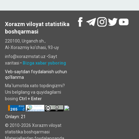
Xorazm viloyat statistika
boshqarmasi
220100, Urganch sh.,
Al-Xorazmiy ko‘chаsi, 93-uy
info@xorazmstat.uz •
Sayt
xaritasi
•
Bizga xabar yuboring
Veb-saytdan foydalanish uchun
qo'llanma
Ma`lumotda xato topdingizmi?
Uni belgilang va quyidagilarni
bosing
Ctrl + Enter
Onlayn: 21
© 2010-2026 Xorazm viloyat
statistika boshqarmasi
Materiallardan foydalanganda