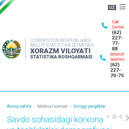
UZ
BOSHQARMA HAQIDA
Call
Center
OCHIQ MA'LUMOTLAR
(62)
227-
NASHRLAR
O'ZBEKISTON RESPUBLIKASI
77-
MILLIY STATISTIKA QO'MITASI
88
INTERAKTIV XIZMATLAR
XORAZM VILOYATI
Ishonch
STATISTIKA BOSHQARMASI
MATBUOT XIZMATI
telefoni
(62)
MUROJAATLAR
227-
70-75
KONTAKTLAR
Asosiy sahifa
Matbuot xizmati
So'nggi yangiliklar
Savdo sohasidagi korxona