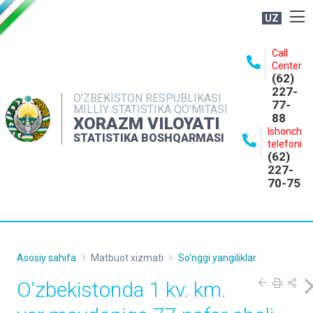
UZ
BOSHQARMA HAQIDA
Call
Center
OCHIQ MA'LUMOTLAR
(62)
227-
NASHRLAR
O'ZBEKISTON RESPUBLIKASI
77-
MILLIY STATISTIKA QO'MITASI
88
INTERAKTIV XIZMATLAR
XORAZM VILOYATI
Ishonch
STATISTIKA BOSHQARMASI
MATBUOT XIZMATI
telefoni
(62)
MUROJAATLAR
227-
70-75
KONTAKTLAR
Asosiy sahifa
Matbuot xizmati
So'nggi yangiliklar
O‘zbekistonda 1 kv. km.