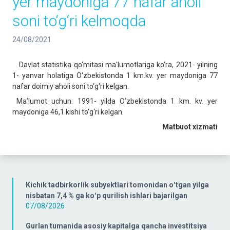
yer maydoniga 77 nafar aholi
soni to‘g‘ri kelmoqda
24/08/2021
Davlat statistika qo‘mitasi ma'lumotlariga ko‘ra, 2021- yilning
1- yanvar holatiga O‘zbekistonda 1 km.kv. yer maydoniga 77
nafar doimiy aholi soni to‘g‘ri kelgan.
Ma’lumot uchun: 1991- yilda O‘zbekistonda 1 km. kv. yer
maydoniga 46,1 kishi to‘g‘ri kelgan.
Matbuot
xizmati
Kichik tadbirkorlik subyektlari tomonidan oʻtgan yilga
nisbatan 7,4 % ga koʻp qurilish ishlari bajarilgan
07/08/2026
Gurlan tumanida asosiy kapitalga qancha investitsiya