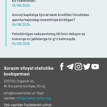
koʻrsatkichlari
06/08/2026
Asosiy kapitalga tijorat bank kreditlari hisobidan
qancha hajmdagi investitsiya kiritilgan?
06/08/2026
Yetishtirilgan sabzavotning 66 foizi dehqon va
tomorqa xoʻjaliklariga toʻgʻri kelmoqda
06/08/2026
Xorazm viloyat statistika
boshqarmasi
220100, Urganch sh.,
Al-Xorazmiy ko‘chаsi, 93-uy
info@xorazmstat.uz •
Sayt
xaritasi
•
Bizga xabar yuboring
Veb-saytdan foydalanish uchun