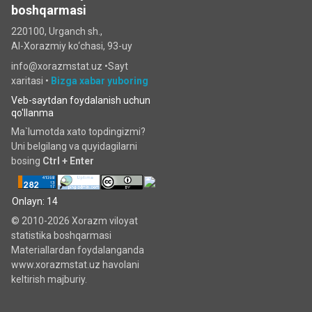
boshqarmasi
220100, Urganch sh.,
Al-Xorazmiy ko‘chаsi, 93-uy
info@xorazmstat.uz •
Sayt
xaritasi
•
Bizga xabar yuboring
Veb-saytdan foydalanish uchun
qo'llanma
Ma`lumotda xato topdingizmi?
Uni belgilang va quyidagilarni
bosing
Ctrl + Enter
Onlayn: 14
© 2010-2026 Xorazm viloyat
statistika boshqarmasi
Materiallardan foydalanganda
www.xorazmstat.uz havolani
keltirish majburiy.