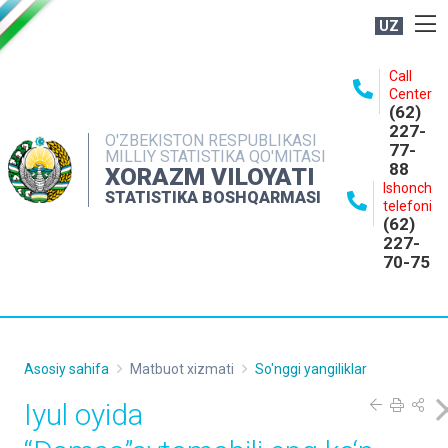
UZ
BOSHQARMA HAQIDA
Call
Center
OCHIQ MA'LUMOTLAR
(62)
227-
NASHRLAR
O'ZBEKISTON RESPUBLIKASI
77-
MILLIY STATISTIKA QO'MITASI
88
INTERAKTIV XIZMATLAR
XORAZM VILOYATI
Ishonch
STATISTIKA BOSHQARMASI
MATBUOT XIZMATI
telefoni
(62)
MUROJAATLAR
227-
70-75
KONTAKTLAR
Asosiy sahifa
Matbuot xizmati
So'nggi yangiliklar
Iyul oyida