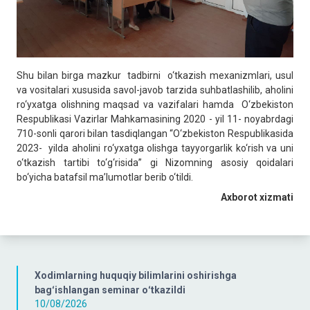
Shu bilan birga mazkur tadbirni o‘tkazish mexanizmlari, usul
va vositalari xususida savol-javob tarzida suhbatlashilib, aholini
ro‘yxatga olishning maqsad va vazifalari hamda O‘zbekiston
Respublikasi Vazirlar Mahkamasining 2020 - yil 11- noyabrdagi
710-sonli qarori bilan tasdiqlangan “O‘zbekiston Respublikasida
2023- yilda aholini ro‘yxatga olishga tayyorgarlik ko‘rish va uni
o‘tkazish tartibi to‘g‘risida” gi Nizomning asosiy qoidalari
bo‘yicha batafsil ma’lumotlar berib o‘tildi.
Axborot xizmati
Xodimlarning huquqiy bilimlarini oshirishga
bagʻishlangan seminar oʻtkazildi
10/08/2026