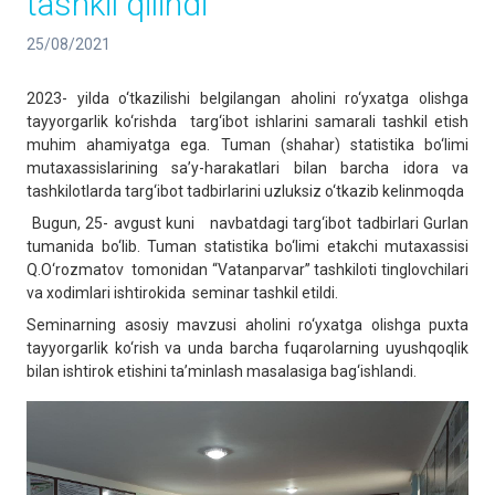
tashkil qilindi
25/08/2021
2023- yilda o‘tkazilishi belgilangan aholini ro‘yxatga olishga
tayyorgarlik ko‘rishda targ‘ibot ishlarini samarali tashkil etish
muhim ahamiyatga ega. Tuman (shahar) statistika bo‘limi
mutaxassislarining sa’y-harakatlari bilan barcha idora va
tashkilotlarda targ‘ibot tadbirlarini uzluksiz o‘tkazib kelinmoqda
Bugun, 25- avgust kuni navbatdagi targ‘ibot tadbirlari Gurlan
tumanida bo‘lib. Tuman statistika bo‘limi etakchi mutaxassisi
Q.O‘rozmаtov tomonidan “Vatanparvar” tashkiloti tinglovchilari
va xodimlari ishtirokida seminar tashkil etildi.
Seminarning asosiy mavzusi aholini ro‘yxatga olishga puxta
tayyorgarlik ko‘rish va unda barcha fuqarolarning uyushqoqlik
bilan ishtirok etishini ta’minlash masalasiga bag‘ishlandi.