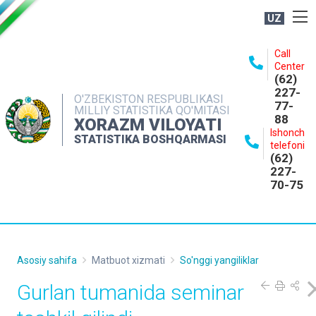
UZ
BOSHQARMA HAQIDA
Call
Center
OCHIQ MA'LUMOTLAR
(62)
227-
NASHRLAR
O'ZBEKISTON RESPUBLIKASI
77-
MILLIY STATISTIKA QO'MITASI
88
INTERAKTIV XIZMATLAR
XORAZM VILOYATI
Ishonch
STATISTIKA BOSHQARMASI
MATBUOT XIZMATI
telefoni
(62)
MUROJAATLAR
227-
70-75
KONTAKTLAR
Asosiy sahifa
Matbuot xizmati
So'nggi yangiliklar
Gurlan tumanida seminar