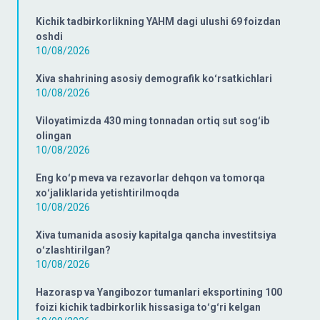
Kichik tadbirkorlikning YAHM dagi ulushi 69 foizdan
oshdi
10/08/2026
Xiva shahrining asosiy demografik koʻrsatkichlari
10/08/2026
Viloyatimizda 430 ming tonnadan ortiq sut sogʻib
olingan
10/08/2026
Eng koʻp meva va rezavorlar dehqon va tomorqa
xoʻjaliklarida yetishtirilmoqda
10/08/2026
Xiva tumanida asosiy kapitalga qancha investitsiya
oʻzlashtirilgan?
10/08/2026
Hazorasp va Yangibozor tumanlari eksportining 100
foizi kichik tadbirkorlik hissasiga toʻgʻri kelgan