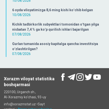
10/08/2026
6 oyda viloyatimizga 8,6 ming kishi koʻchib kelgan
10/08/2026
Kichik tadbirkorlik subyektlari tomonidan oʻtgan yilga
nisbatan 7,4 % ga koʻp qurilish ishlari bajarilgan
07/08/2026
Gurlan tumanida asosiy kapitalga qancha investitsiya
oʻzlashtirilgan?
07/08/2026
Xorazm viloyat statistika
boshqarmasi
220100, Urganch sh.,
Al-Xorazmiy ko‘chаsi, 93-uy
info@xorazmstat.uz •
Sayt