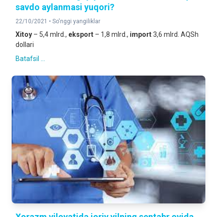
savdo aylanmasi yuqori?
22/10/2021 •
So'nggi yangiliklar
Xitoy
– 5,4 mlrd.,
eksport
– 1,8 mlrd.,
import
3,6 mlrd. AQSh
dollari
Batafsil ...
Xorazm viloyatida joriy yilning sentabr oyida