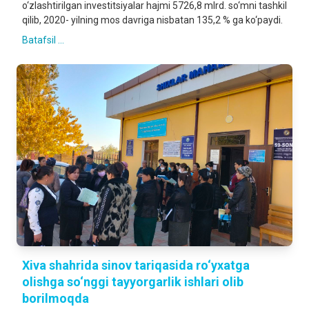
o‘zlashtirilgan investitsiyalar hajmi 5726,8 mlrd. so‘mni tashkil
qilib, 2020- yilning mos davriga nisbatan 135,2 % ga ko‘paydi.
Batafsil ...
Xiva shahrida sinov tariqasida ro‘yxatga
olishga so‘nggi tayyorgarlik ishlari olib
borilmoqda