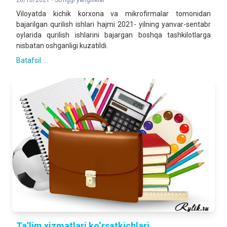
26/10/2021 •
So'nggi yangiliklar
Viloyatda kichik korxona va mikrofirmalar tomonidan
bajarilgan qurilish ishlari hajmi 2021- yilning yanvar-sentabr
oylarida qurilish ishlarini bajargan boshqa tashkilotlarga
nisbatan oshganligi kuzatildi.
Batafsil ...
Ta’lim xizmatlari ko‘rsatkichlari