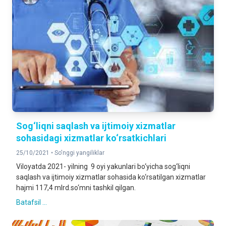
Sog‘liqni saqlash va ijtimoiy xizmatlar
sohasidagi xizmatlar ko‘rsatkichlari
25/10/2021 •
So'nggi yangiliklar
Viloyatda 2021- yilning 9 oyi yakunlari bo‘yicha sog‘liqni
saqlash va ijtimoiy xizmatlar sohasida ko‘rsatilgan xizmatlar
hajmi 117,4 mlrd.so‘mni tashkil qilgan.
Batafsil ...