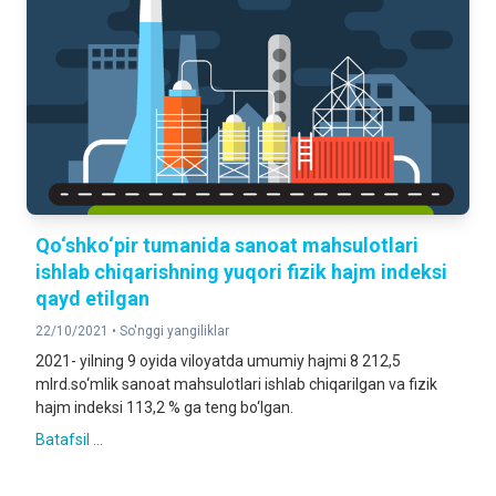
Qo‘shko‘pir tumanida sanoat mahsulotlari
ishlab chiqarishning yuqori fizik hajm indeksi
qayd etilgan
22/10/2021 •
So'nggi yangiliklar
2021- yilning 9 oyida viloyatda umumiy hajmi 8 212,5
mlrd.so‘mlik sanoat mahsulotlari ishlab chiqarilgan va fizik
hajm indeksi 113,2 % ga teng bo‘lgan.
Batafsil ...