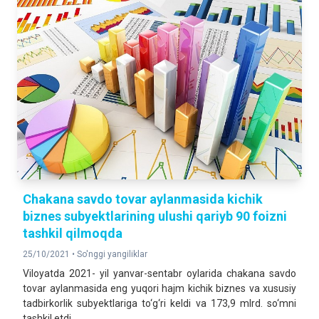
Chakana savdo tovar aylanmasida kichik
biznes subyektlarining ulushi qariyb 90 foizni
tashkil qilmoqda
25/10/2021 •
So'nggi yangiliklar
Viloyatda 2021- yil yanvar-sentabr oylarida chakana savdo
tovar aylanmasida eng yuqori hajm kichik biznes va xususiy
tadbirkorlik subyektlariga to‘g‘ri keldi va 173,9 mlrd. so‘mni
tashkil etdi.