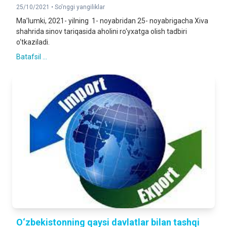
25/10/2021 •
So'nggi yangiliklar
Ma’lumki, 2021- yilning 1- noyabridan 25- noyabrigacha Xiva
shahrida sinov tariqasida aholini ro‘yxatga olish tadbiri
o‘tkaziladi.
Batafsil ...
O‘zbekistonning qaysi davlatlar bilan tashqi