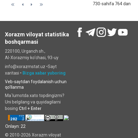
730-sahifa 764 dan
Xorazm viloyat statistika
boshqarmasi
220100, Urganch sh.,
Al-Xorazmiy ko‘chаsi, 93-uy
info@xorazmstat.uz •
Sayt
xaritasi
•
Bizga xabar yuboring
Veb-saytdan foydalanish uchun
qo'llanma
Ma`lumotda xato topdingizmi?
Uni belgilang va quyidagilarni
bosing
Ctrl + Enter
Onlayn: 22
© 2010-2026 Xorazm viloyat