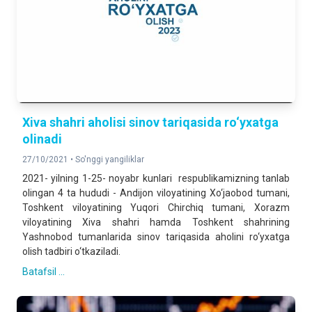
Xiva shahri aholisi sinov tariqasida ro‘yxatga
olinadi
27/10/2021 •
So'nggi yangiliklar
2021- yilning 1-25- noyabr kunlari respublikamizning tanlab
olingan 4 ta hududi - Andijon viloyatining Xo‘jaobod tumani,
Toshkent viloyatining Yuqori Chirchiq tumani, Xorazm
viloyatining Xiva shahri hamda Toshkent shahrining
Yashnobod tumanlarida sinov tariqasida aholini ro‘yxatga
olish tadbiri o‘tkaziladi.
Batafsil ...