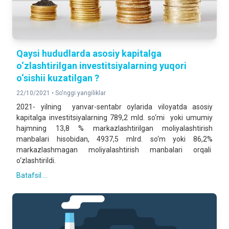
Qaysi hududlarda asosiy kapitalga
o‘zlashtirilgan investitsiyalarning yuqori
o‘sishii kuzatilgan ?
22/10/2021 •
So'nggi yangiliklar
2021- yilning yanvar-sentabr oylarida viloyatda asosiy
kapitalga investitsiyalarning 789,2 mld. so‘mi yoki umumiy
hajmning 13,8 % markazlashtirilgan moliyalashtirish
manbalari hisobidan, 4937,5 mlrd. so‘m yoki 86,2%
markazlashmagan moliyalashtirish manbalari orqali
o‘zlashtirildi.
Batafsil ...