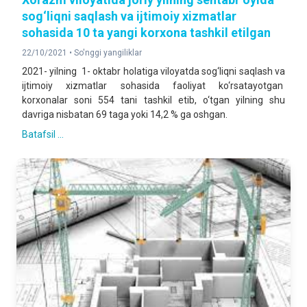
sog‘liqni saqlash va ijtimoiy xizmatlar
sohasida 10 ta yangi korxona tashkil etilgan
22/10/2021 •
So'nggi yangiliklar
2021- yilning 1- oktabr holatiga viloyatda sog‘liqni saqlash va
ijtimoiy xizmatlar sohasida faoliyat ko‘rsatayotgan
korxonalar soni 554 tani tashkil etib, o‘tgan yilning shu
davriga nisbatan 69 taga yoki 14,2 % ga oshgan.
Batafsil ...