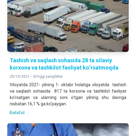
Tashish va saqlash sohasida 28 ta oilaviy
korxona va tashkilot faoliyat ko‘rsatmoqda
25/10/2021 •
So'nggi yangiliklar
Viloyatda 2021- yilning 1- oktabr holatiga viloyatda tashish
va saqlash sohasida 817 ta korxona va tashkilot faoliyat
ko‘rsatgan va ularning soni o‘tgan yilning shu davriga
nisbatan 16,1 % ga ko‘paygan.
Batafsil ...