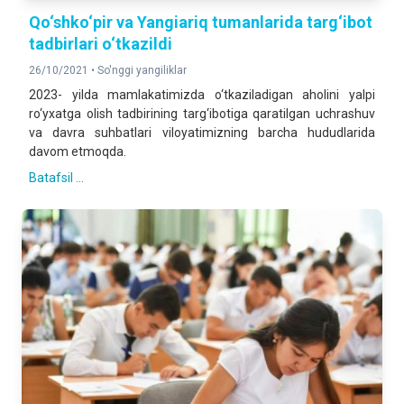
Qo‘shko‘pir va Yangiariq tumanlarida targ‘ibot
tadbirlari o‘tkazildi
26/10/2021 •
So'nggi yangiliklar
2023- yilda mamlakatimizda o‘tkaziladigan aholini yalpi
ro‘yxatga olish tadbirining targ‘ibotiga qaratilgan uchrashuv
va davra suhbatlari viloyatimizning barcha hududlarida
davom etmoqda.
Batafsil ...