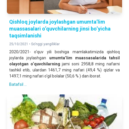
Qishloq joylarda joylashgan umumta’lim
muassasalari o‘quvchilarning jinsi bo‘yicha
taqsimlanishi
25/10/2021 •
So'nggi yangiliklar
2020/2021- o‘quv yili boshiga mamlakatimizda qishloq
joylarda joylashgan
umumta’lim muassasalarida tahsil
olayotgan o‘quvchilarning
jami soni 2958,8 ming nafarni
tashkil etib, ulardan 1461,7 ming nafari (49,4 %) qizlar va
1497,1 ming nafari o‘gil bolalar (50,6 % ) dan iborat.
Batafsil ...