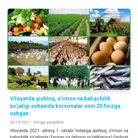
Viloyatda qishloq, o‘rmon va baliqchilik
xo‘jaligi sohasida korxonalar soni 20 foizga
oshgan
26/10/2021 •
So'nggi yangiliklar
Viloyatda 2021- yilning 1- oktabr holatiga qishloq, o‘rmon va
baliqchilik xo‘jaligida (fermer va dehqon xo‘jaliklarisiz) faoliyat