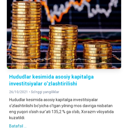
Hududlar kesimida asosiy kapitalga
investitsiyalar o‘zlashtirilishi
26/10/2021 •
So'nggi yangiliklar
Hududlar kesimida asosiy kapitalga investitsiyalar
o‘zlashtirilishi bo‘yicha o‘tgan yilning mos davriga nisbatan
eng yuqori o‘sish sur’ati 135,2 % ga o‘sib, Xorazm viloyatida
kuzatildi.
Batafsil ...