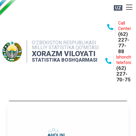
UZ
BOSHQARMA HAQIDA
Call
Center
OCHIQ MA'LUMOTLAR
(62)
227-
NASHRLAR
O'ZBEKISTON RESPUBLIKASI
77-
MILLIY STATISTIKA QO'MITASI
88
INTERAKTIV XIZMATLAR
XORAZM VILOYATI
Ishonch
STATISTIKA BOSHQARMASI
MATBUOT XIZMATI
telefoni
(62)
MUROJAATLAR
227-
70-75
KONTAKTLAR