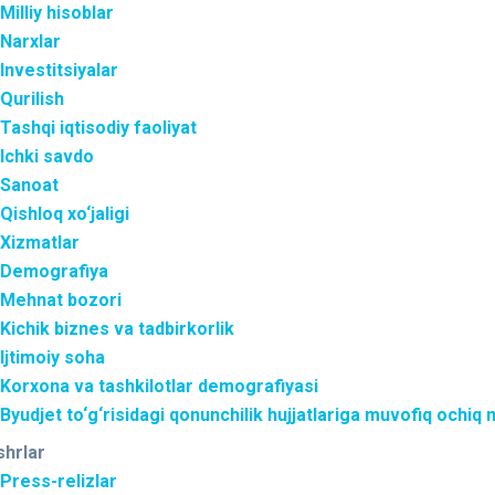
Milliy hisoblar
Narxlar
Investitsiyalar
Qurilish
Tashqi iqtisodiy faoliyat
Ichki savdo
Sanoat
Qishloq xo‘jaligi
Xizmatlar
Demografiya
Mehnat bozori
Kichik biznes va tadbirkorlik
Ijtimoiy soha
Korxona va tashkilotlar demografiyasi
Byudjet to‘g‘risidagi qonunchilik hujjatlariga muvofiq ochiq
shrlar
Press-relizlar