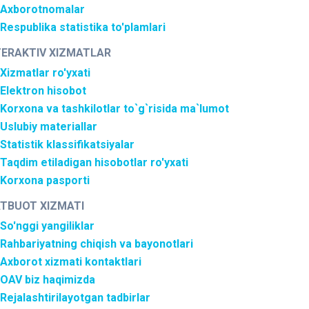
Axborotnomalar
Respublika statistika to'plamlari
TERAKTIV XIZMATLAR
Xizmatlar ro'yxati
Elektron hisobot
Korxona va tashkilotlar to`g`risida ma`lumot
Uslubiy materiallar
Statistik klassifikatsiyalar
Taqdim etiladigan hisobotlar ro'yxati
Korxona pasporti
TBUOT XIZMATI
So'nggi yangiliklar
Rahbariyatning chiqish va bayonotlari
Axborot xizmati kontaktlari
OAV biz haqimizda
Rejalashtirilayotgan tadbirlar