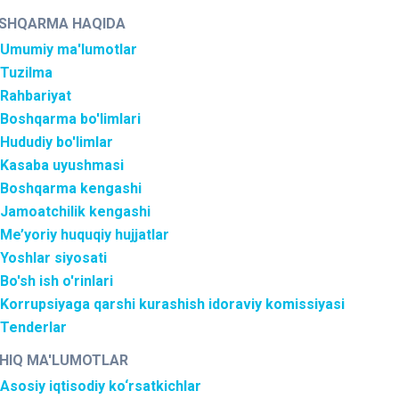
SHQARMA HAQIDA
Umumiy ma'lumotlar
Tuzilma
Rahbariyat
Boshqarma bo'limlari
Hududiy bo'limlar
Kasaba uyushmasi
Boshqarma kengashi
Jamoatchilik kengashi
Me’yoriy huquqiy hujjatlar
Yoshlar siyosati
Bo'sh ish o'rinlari
Korrupsiyaga qarshi kurashish idoraviy komissiyasi
Tenderlar
HIQ MA'LUMOTLAR
Asosiy iqtisodiy ko‘rsatkichlar