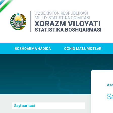
O'ZBEKISTON RESPUBLIKASI
MILLIY STATISTIKA QO'MITASI
XORAZM VILOYATI
STATISTIKA BOSHQARMASI
BOSHQARMA HAQIDA
OCHIQ MA'LUMOTLAR
Aso
Sa
Sayt xaritasi