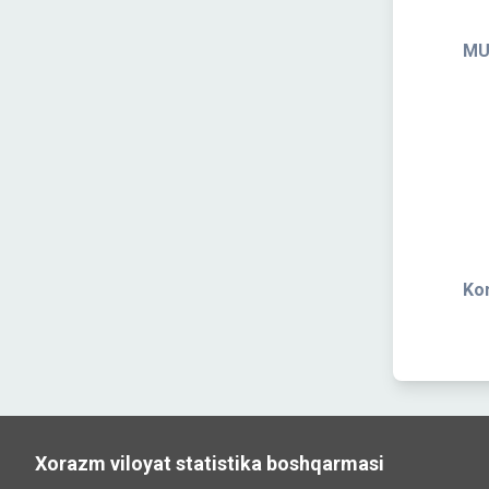
MU
Kon
Xorazm viloyat statistika boshqarmasi