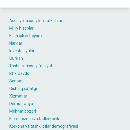
Asosiy iqtisodiy ko‘rsatkichlar
Milliy hisoblar
E'lon qilish taqvimi
Narxlar
Investitsiyalar
Qurilish
Tashqi iqtisodiy faoliyat
Ichki savdo
Sanoat
Qishloq xo'jaligi
Xizmatlar
Demografiya
Mehnat bozori
Kichik biznes va tadbirkorlik
Korxona va tashkilotlar demografiyasi