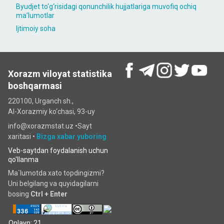
Byudjet to‘g‘risidagi qonunchilik hujjatlariga muvofiq ochiq
maʼlumotlar
Ijtimoiy soha
Xorazm viloyat statistika
boshqarmasi
220100, Urganch sh.,
Al-Xorazmiy ko‘chаsi, 93-uy
info@xorazmstat.uz •
Sayt
xaritasi
•
Bizga xabar yuboring
Veb-saytdan foydalanish uchun
qo'llanma
Ma`lumotda xato topdingizmi?
Uni belgilang va quyidagilarni
bosing
Ctrl + Enter
Onlayn: 21