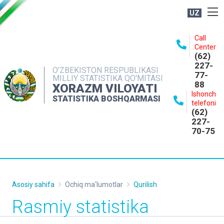
UZ
BOSHQARMA HAQIDA
Call
Center
OCHIQ MA'LUMOTLAR
(62)
227-
NASHRLAR
O'ZBEKISTON RESPUBLIKASI
77-
MILLIY STATISTIKA QO'MITASI
88
INTERAKTIV XIZMATLAR
XORAZM VILOYATI
Ishonch
STATISTIKA BOSHQARMASI
MATBUOT XIZMATI
telefoni
(62)
MUROJAATLAR
227-
70-75
KONTAKTLAR
Asosiy sahifa
Ochiq ma'lumotlar
Qurilish
Rasmiy statistika