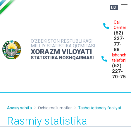
UZ
BOSHQARMA HAQIDA
Call
Center
OCHIQ MA'LUMOTLAR
(62)
227-
NASHRLAR
O'ZBEKISTON RESPUBLIKASI
77-
MILLIY STATISTIKA QO'MITASI
88
INTERAKTIV XIZMATLAR
XORAZM VILOYATI
Ishonch
STATISTIKA BOSHQARMASI
MATBUOT XIZMATI
telefoni
(62)
MUROJAATLAR
227-
70-75
KONTAKTLAR
Asosiy sahifa
Ochiq ma'lumotlar
Tashqi iqtisodiy faoliyat
Rasmiy statistika