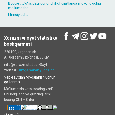
Byudjet to‘g‘risidagi qonunchilik hujjatlariga muvofiq ochiq
maʼlumotlar
Ijtimoiy soha
Xorazm viloyat statistika
boshqarmasi
220100, Urganch sh.,
Al-Xorazmiy ko‘chаsi, 93-uy
info@xorazmstat.uz •
Sayt
xaritasi
•
Bizga xabar yuboring
Veb-saytdan foydalanish uchun
qo'llanma
Ma`lumotda xato topdingizmi?
Uni belgilang va quyidagilarni
bosing
Ctrl + Enter
Onlayn: 15