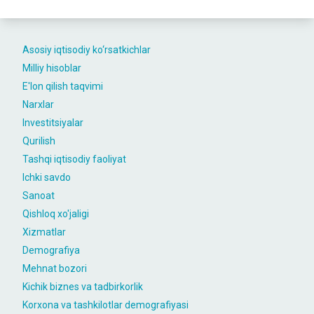
Asosiy iqtisodiy ko‘rsatkichlar
Milliy hisoblar
E'lon qilish taqvimi
Narxlar
Investitsiyalar
Qurilish
Tashqi iqtisodiy faoliyat
Ichki savdo
Sanoat
Qishloq xo'jaligi
Xizmatlar
Demografiya
Mehnat bozori
Kichik biznes va tadbirkorlik
Korxona va tashkilotlar demografiyasi