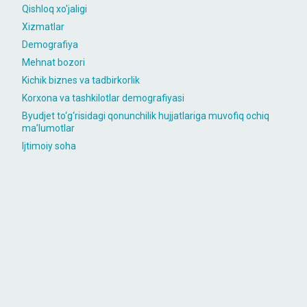
Qishloq xo'jaligi
Xizmatlar
Demografiya
Mehnat bozori
Kichik biznes va tadbirkorlik
Korxona va tashkilotlar demografiyasi
Byudjet to‘g‘risidagi qonunchilik hujjatlariga muvofiq ochiq
maʼlumotlar
Ijtimoiy soha