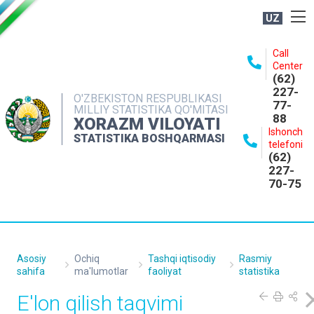
UZ
BOSHQARMA HAQIDA
Call
Center
OCHIQ MA'LUMOTLAR
(62)
227-
NASHRLAR
O'ZBEKISTON RESPUBLIKASI
77-
MILLIY STATISTIKA QO'MITASI
88
INTERAKTIV XIZMATLAR
XORAZM VILOYATI
Ishonch
STATISTIKA BOSHQARMASI
MATBUOT XIZMATI
telefoni
(62)
MUROJAATLAR
227-
70-75
KONTAKTLAR
Asosiy
Ochiq
Tashqi iqtisodiy
Rasmiy
sahifa
ma'lumotlar
faoliyat
statistika
E'lon qilish taqvimi