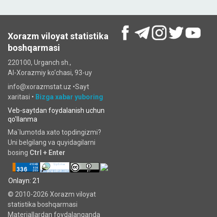
Xorazm viloyat statistika
boshqarmasi
220100, Urganch sh.,
Al-Xorazmiy ko‘chаsi, 93-uy
info@xorazmstat.uz •
Sayt
xaritasi
•
Bizga xabar yuboring
Veb-saytdan foydalanish uchun
qo'llanma
Ma`lumotda xato topdingizmi?
Uni belgilang va quyidagilarni
bosing
Ctrl + Enter
Onlayn: 21
© 2010-2026 Xorazm viloyat
statistika boshqarmasi
Materiallardan foydalanganda