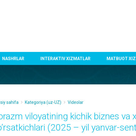
NASHRLAR
INTERAKTIV XIZMATLAR
MATBUOT XIZ
siy sahifa
Kategoriya (uz-UZ)
Videolar
orazm viloyatining kichik biznes va x
o’rsatkichlari (2025 – yil yanvar-sen