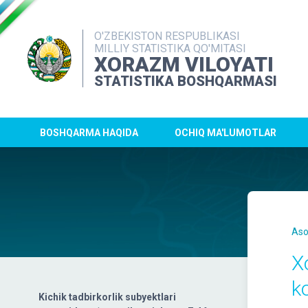
O'ZBEKISTON RESPUBLIKASI
MILLIY STATISTIKA QO'MITASI
XORAZM VILOYATI
STATISTIKA BOSHQARMASI
BOSHQARMA HAQIDA
OCHIQ MA'LUMOTLAR
Aso
X
k
Kichik tadbirkorlik subyektlari