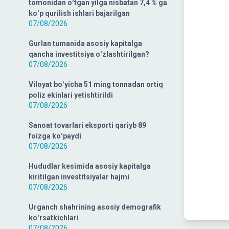
tomonidan oʻtgan yilga nisbatan 7,4 % ga
koʻp qurilish ishlari bajarilgan
07/08/2026
Gurlan tumanida asosiy kapitalga
qancha investitsiya oʻzlashtirilgan?
07/08/2026
Viloyat boʻyicha 51 ming tonnadan ortiq
poliz ekinlari yetishtirildi
07/08/2026
Sanoat tovarlari eksporti qariyb 89
foizga koʻpaydi
07/08/2026
Hududlar kesimida asosiy kapitalga
kiritilgan investitsiyalar hajmi
07/08/2026
Urganch shahrining asosiy demografik
koʻrsatkichlari
07/08/2026