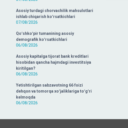
Asosiy turdagi chorvachilik mahsulotlari
ishlab chiqarish koʻrsatkichlari
07/08/2026
Qoʻshkoʻpir tumanining asosiy
demografik koʻrsatkichlari
06/08/2026
Asosiy kapitalga tijorat bank kreditlari
hisobidan qancha hajmdagi investitsiya
kiritilgan?
06/08/2026
Yetishtirilgan sabzavotning 66 foizi
dehqon va tomorqa xoʻjaliklariga toʻgʻri
kelmoqda
06/08/2026