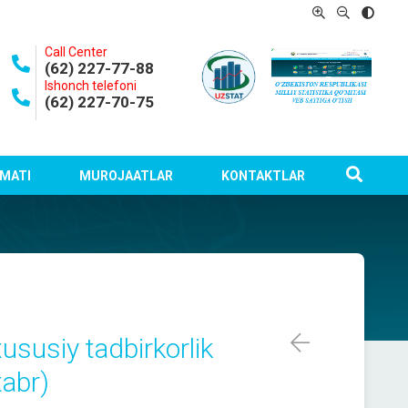
Call Center
(62) 227-77-88
Ishonch telefoni
(62) 227-70-75
MATI
MUROJAATLAR
KONTAKTLAR
ususiy tadbirkorlik
tabr)