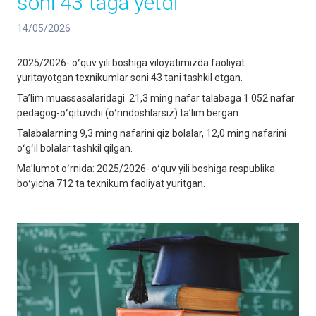
soni 43 taga yetdi
14/05/2026
2025/2026- oʻquv yili boshiga viloyatimizda faoliyat
yuritayotgan texnikumlar soni 43 tani tashkil etgan.
Taʼlim muassasalaridagi 21,3 ming nafar talabaga 1 052 nafar
pedagog-oʻqituvchi (oʻrindoshlarsiz) taʼlim bergan.
Talabalarning 9,3 ming nafarini qiz bolalar, 12,0 ming nafarini
oʻgʻil bolalar tashkil qilgan.
Maʼlumot oʻrnida: 2025/2026- oʻquv yili boshiga respublika
boʻyicha 712 ta texnikum faoliyat yuritgan.