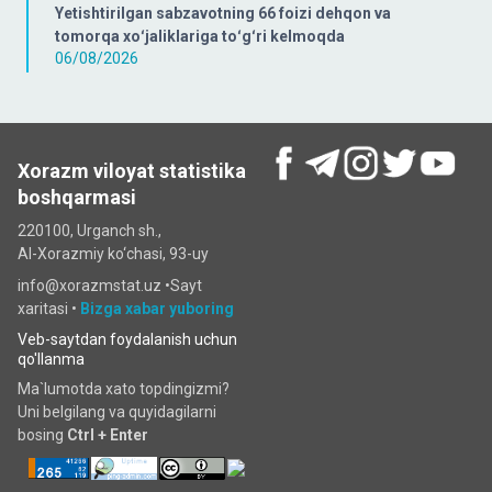
Yetishtirilgan sabzavotning 66 foizi dehqon va
tomorqa xoʻjaliklariga toʻgʻri kelmoqda
06/08/2026
Xorazm viloyat statistika
boshqarmasi
220100, Urganch sh.,
Al-Xorazmiy ko‘chаsi, 93-uy
info@xorazmstat.uz •
Sayt
xaritasi
•
Bizga xabar yuboring
Veb-saytdan foydalanish uchun
qo'llanma
Ma`lumotda xato topdingizmi?
Uni belgilang va quyidagilarni
bosing
Ctrl + Enter