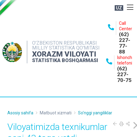
UZ
BOSHQARMA HAQIDA
Call
Center
OCHIQ MA'LUMOTLAR
(62)
227-
NASHRLAR
O'ZBEKISTON RESPUBLIKASI
77-
MILLIY STATISTIKA QO'MITASI
88
INTERAKTIV XIZMATLAR
XORAZM VILOYATI
Ishonch
STATISTIKA BOSHQARMASI
MATBUOT XIZMATI
telefoni
(62)
MUROJAATLAR
227-
70-75
KONTAKTLAR
Asosiy sahifa
Matbuot xizmati
So'nggi yangiliklar
Viloyatimizda texnikumlar