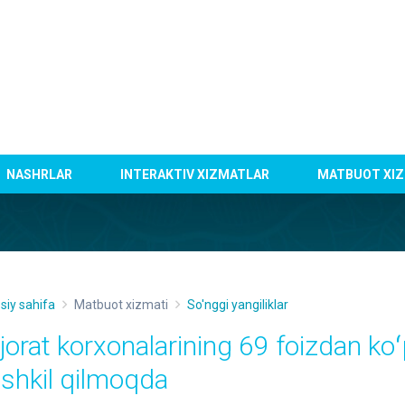
NASHRLAR
INTERAKTIV XIZMATLAR
MATBUOT XIZ
siy sahifa
Matbuot xizmati
So'nggi yangiliklar
ijorat korxonalarining 69 foizdan ko
ashkil qilmoqda