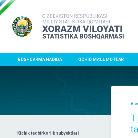
O'ZBEKISTON RESPUBLIKASI
MILLIY STATISTIKA QO'MITASI
XORAZM VILOYATI
STATISTIKA BOSHQARMASI
BOSHQARMA HAQIDA
OCHIQ MA'LUMOTLAR
Aso
T
t
Kichik tadbirkorlik subyektlari