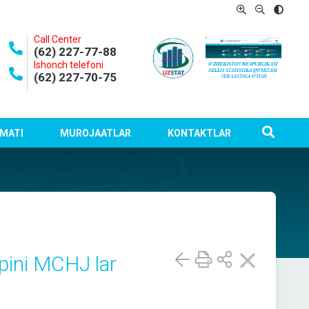
Call Center
(62) 227-77-88
Ishonch telefoni
(62) 227-70-75
MATI
MUROJAATLAR
KONTAKTLAR
ʻpini MCHJ lar