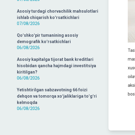
Asosiy turdagi chorvachilik mahsulotlari
ishlab chiqarish koʻrsatkichlari
07/08/2026
Qoʻshkoʻpir tumanining asosiy
demografik koʻrsatkichlari
06/08/2026
Tas
mas
Asosiy kapitalga tijorat bank kreditlari
hisobidan qancha hajmdagi investitsiya
xus
kiritilgan?
oil
06/08/2026
aksi
Yetishtirilgan sabzavotning 66 foizi
bos
dehqon va tomorqa xoʻjaliklariga toʻgʻri
kelmoqda
06/08/2026