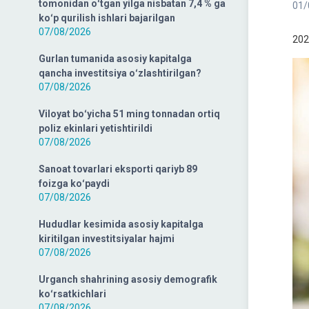
tomonidan oʻtgan yilga nisbatan 7,4 % ga
01/
koʻp qurilish ishlari bajarilgan
07/08/2026
202
Gurlan tumanida asosiy kapitalga
qancha investitsiya oʻzlashtirilgan?
07/08/2026
Viloyat boʻyicha 51 ming tonnadan ortiq
poliz ekinlari yetishtirildi
07/08/2026
Sanoat tovarlari eksporti qariyb 89
foizga koʻpaydi
07/08/2026
Hududlar kesimida asosiy kapitalga
kiritilgan investitsiyalar hajmi
07/08/2026
Urganch shahrining asosiy demografik
koʻrsatkichlari
07/08/2026