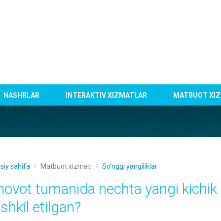
NASHRLAR
INTERAKTIV XIZMATLAR
MATBUOT XIZ
siy sahifa
Matbuot xizmati
So'nggi yangiliklar
hovot tumanida nechta yangi kichik
shkil etilgan?