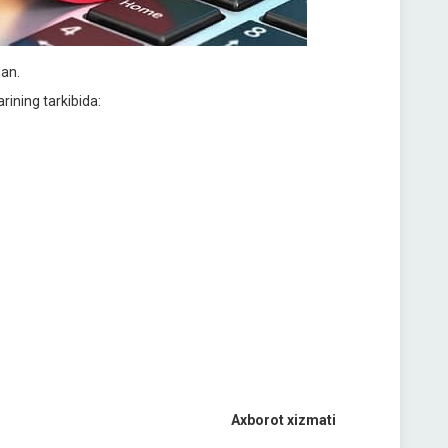
gan.
arining tarkibida:
Axborot xizmati