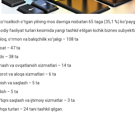
koʻrsatkich oʻtgan yilning mos davriga nisbatan 65 taga (35,1 %) koʻpay
sodiy faoliyat turlari kesimida yangi tashkil etilgan kichik biznes subyektl
loq, oʻrmon va baliqchilik xoʻjaligi – 108 ta
oat – 47 ta
do – 38 ta
hash va ovqatlanish xizmatlari – 14 ta
orot va aloqa xizmatlari – 6 ta
hish va saqlash – 5 ta
lish – 5 ta
liqni saqlash va ijtimoiy xizmatlar – 3 ta
qa turlari – 24 tani tashkil qilgan.