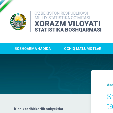
O'ZBEKISTON RESPUBLIKASI
MILLIY STATISTIKA QO'MITASI
XORAZM VILOYATI
STATISTIKA BOSHQARMASI
BOSHQARMA HAQIDA
OCHIQ MA'LUMOTLAR
Aso
S
ta
Kichik tadbirkorlik subyektlari