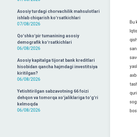
Asosiy turdagi chorvachilik mahsulotlari
ishlab chiqarish koʻrsatkichlari
Bu 
07/08/2026
Iqti
Qoʻshkoʻpir tumanining asosiy
qish
demografik koʻrsatkichlari
06/08/2026
san
sav
Asosiy kapitalga tijorat bank kreditlari
yas
hisobidan qancha hajmdagi investitsiya
kiritilgan?
axb
06/08/2026
tas
Yetishtirilgan sabzavotning 66 foizi
quri
dehqon va tomorqa xoʻjaliklariga toʻgʻri
sogʻ
kelmoqda
06/08/2026
bosh