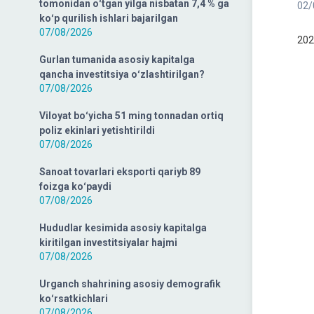
tomonidan oʻtgan yilga nisbatan 7,4 % ga
02/
koʻp qurilish ishlari bajarilgan
07/08/2026
202
Gurlan tumanida asosiy kapitalga
qancha investitsiya oʻzlashtirilgan?
07/08/2026
Viloyat boʻyicha 51 ming tonnadan ortiq
poliz ekinlari yetishtirildi
07/08/2026
Sanoat tovarlari eksporti qariyb 89
foizga koʻpaydi
07/08/2026
Hududlar kesimida asosiy kapitalga
kiritilgan investitsiyalar hajmi
07/08/2026
Urganch shahrining asosiy demografik
koʻrsatkichlari
07/08/2026