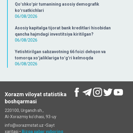
Qoʻshkoʻpir tumanining asosiy demografik
koʻrsatkichlari
06/08/2026
Asosiy kapitalga tijorat bank kreditlari hisobidan
qancha hajmdagi investitsiya kiritilgan?
06/08/2026
Yetishtirilgan sabzavotning 66 foizi dehqon va
tomorqa xoʻjaliklariga toʻgʻri kelmoqda
06/08/2026
Xorazm viloyat statistika
boshqarmasi
220100, Urganch sh.,
Al-Xorazmiy ko‘chаsi, 93-uy
info@xorazmstat.uz •
Sayt
xaritasi
•
Bizga xabar yuboring