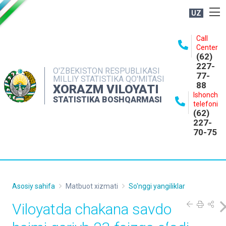
UZ
BOSHQARMA HAQIDA
Call
Center
OCHIQ MA'LUMOTLAR
(62)
227-
NASHRLAR
O'ZBEKISTON RESPUBLIKASI
77-
MILLIY STATISTIKA QO'MITASI
88
INTERAKTIV XIZMATLAR
XORAZM VILOYATI
Ishonch
STATISTIKA BOSHQARMASI
MATBUOT XIZMATI
telefoni
(62)
MUROJAATLAR
227-
70-75
KONTAKTLAR
Asosiy sahifa
Matbuot xizmati
So'nggi yangiliklar
Viloyatda chakana savdo