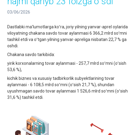
hajmi qariyb 23 foizga oʻsdi
03/06/2026
Dastlabki maʼlumotlarga koʻra, joriy yilning yanvar-aprel oylarida
viloyatning chakana savdo tovar aylanmasi 6 366,2 mlrd soʻmni
tashkil etdi va oʻtgan yilning yanvar-apreliga nisbatan 22,7 % ga
oshdi.
Chakana savdo tarkibida:
yirik korxonalarning tovar aylanmasi - 257,7 mlrd soʻmni (oʻsish
53,6 %),
kichik biznes va xususiy tadbirkorlik subyektlarining tovar
aylanmasi - 6 108,5 mlrd soʻmni (oʻsish 21,7 %), shundan
uyushmagan savdo tovar aylanmasi 1 526,6 mlrd soʻmni (oʻsish
31,6 %) tashkil etdi.