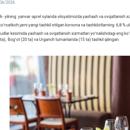
06/2026
6- yilning yanvar-aprel oylarida viloyatimizda yashash va ovqatlanish xiz
oʻrsatkich jami yangi tashkil etilgan korxona va tashkilotlarning 6,8 % ulu
udlar kesimida yashash va ovqatlanish xizmatlari yoʻnalishidagi eng koʻ
 ta), Bogʻot (20 ta) va Urganch tumanlarida (15 ta) tashkil qilingan.