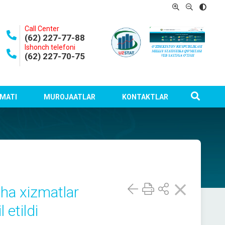
Call Center
(62) 227-77-88
Ishonch telefoni
(62) 227-70-75
MATI
MUROJAATLAR
KONTAKTLAR
ha xizmatlar
 etildi