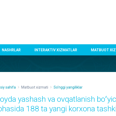
NASHRLAR
INTERAKTIV XIZMATLAR
MATBUOT XIZ
siy sahifa
Matbuot xizmati
So'nggi yangiliklar
 oyda yashash va ovqatlanish boʻyic
ohasida 188 ta yangi korxona tashkil