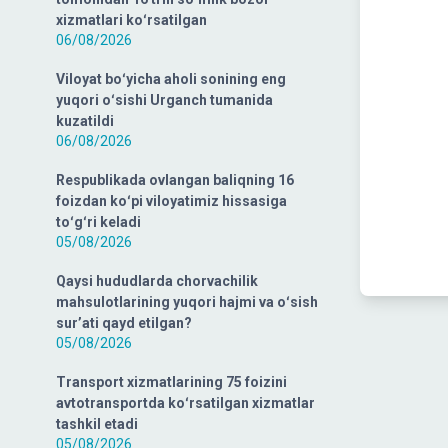
xizmatlari koʻrsatilgan
06/08/2026
Viloyat boʻyicha aholi sonining eng
yuqori oʻsishi Urganch tumanida
kuzatildi
06/08/2026
Respublikada ovlangan baliqning 16
foizdan koʻpi viloyatimiz hissasiga
toʻgʻri keladi
05/08/2026
Qaysi hududlarda chorvachilik
mahsulotlarining yuqori hajmi va oʻsish
surʼati qayd etilgan?
05/08/2026
Transport xizmatlarining 75 foizini
avtotransportda koʻrsatilgan xizmatlar
tashkil etadi
05/08/2026