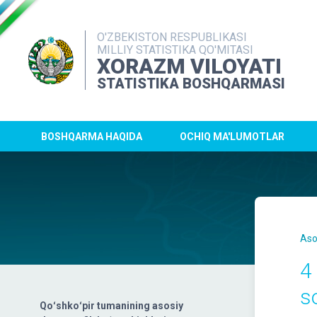
O'ZBEKISTON RESPUBLIKASI
MILLIY STATISTIKA QO'MITASI
XORAZM VILOYATI
STATISTIKA BOSHQARMASI
BOSHQARMA HAQIDA
OCHIQ MA'LUMOTLAR
Aso
4
s
Qoʻshkoʻpir tumanining asosiy