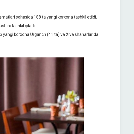
matlari sohasida 188 ta yangi korxona tashkil etildi.
shini tashkil qiladi.
p yangi korxona Urganch (41 ta) va Xiva shaharlarida