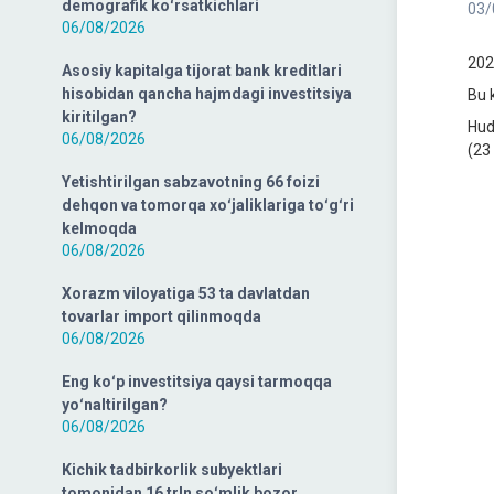
demografik koʻrsatkichlari
03/
06/08/2026
202
Asosiy kapitalga tijorat bank kreditlari
hisobidan qancha hajmdagi investitsiya
Bu k
kiritilgan?
Hud
06/08/2026
(23
Yetishtirilgan sabzavotning 66 foizi
dehqon va tomorqa xoʻjaliklariga toʻgʻri
kelmoqda
06/08/2026
Xorazm viloyatiga 53 ta davlatdan
tovarlar import qilinmoqda
06/08/2026
Eng koʻp investitsiya qaysi tarmoqqa
yoʻnaltirilgan?
06/08/2026
Kichik tadbirkorlik subyektlari
tomonidan 16 trln soʻmlik bozor