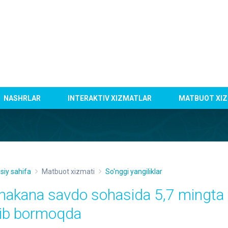
NASHRLAR
INTERAKTIV XIZMATLAR
MATBUOT XIZ
siy sahifa
Matbuot xizmati
So'nggi yangiliklar
hakana savdo sohasida 5,7 mingta k
lib bormoqda