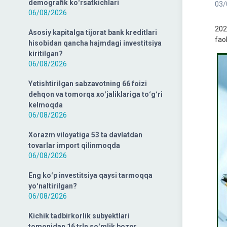
demografik koʻrsatkichlari
03/
06/08/2026
202
Asosiy kapitalga tijorat bank kreditlari
faol
hisobidan qancha hajmdagi investitsiya
kiritilgan?
06/08/2026
Yetishtirilgan sabzavotning 66 foizi
dehqon va tomorqa xoʻjaliklariga toʻgʻri
kelmoqda
06/08/2026
Xorazm viloyatiga 53 ta davlatdan
tovarlar import qilinmoqda
06/08/2026
Eng koʻp investitsiya qaysi tarmoqqa
yoʻnaltirilgan?
06/08/2026
Kichik tadbirkorlik subyektlari
tomonidan 16 trln soʻmlik bozor