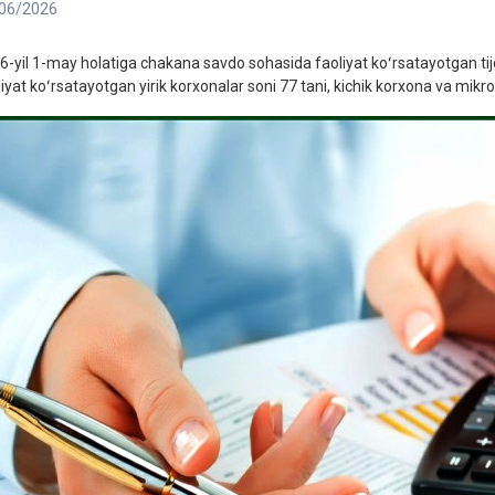
06/2026
6-yil 1-may holatiga chakana savdo sohasida faoliyat koʻrsatayotgan tijor
iyat koʻrsatayotgan yirik korxonalar soni 77 tani, kichik korxona va mikrof