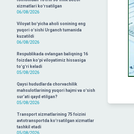
xizmatlari koʻrsatilgan
06/08/2026
Viloyat boʻyicha aholi sonining eng
yuqori oʻsishi Urganch tumanida
kuzatildi
06/08/2026
Respublikada ovlangan baliqning 16
foizdan koʻpi viloyatimiz hissasiga
toʻgʻri keladi
05/08/2026
Qaysi hududlarda chorvachilik
mahsulotlarining yuqori hajmi va oʻsish
surʼati qayd etilgan?
05/08/2026
Transport xizmatlarining 75 foizini
avtotransportda koʻrsatilgan xizmatlar
tashkil etadi
05/08/2026