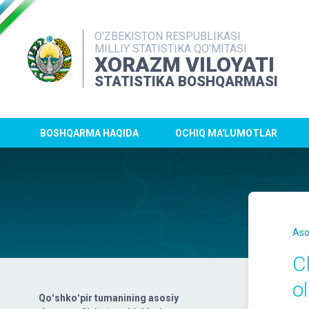
O'ZBEKISTON RESPUBLIKASI
MILLIY STATISTIKA QO'MITASI
XORAZM VILOYATI
STATISTIKA BOSHQARMASI
BOSHQARMA HAQIDA
OCHIQ MA'LUMOTLAR
Aso
C
o
Qoʻshkoʻpir tumanining asosiy