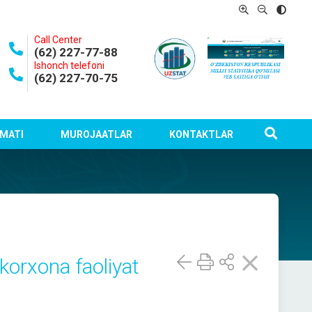
Call Center
(62) 227-77-88
Ishonch telefoni
(62) 227-70-75
MATI
MUROJAATLAR
KONTAKTLAR
orxona faoliyat