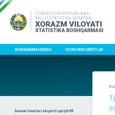
O'ZBEKISTON RESPUBLIKASI
MILLIY STATISTIKA QO'MITASI
XORAZM VILOYATI
STATISTIKA BOSHQARMASI
BOSHQARMA HAQIDA
OCHIQ MA'LUMOTLAR
Aso
T
s
Sanoat tovarlari eksporti qariyb 89