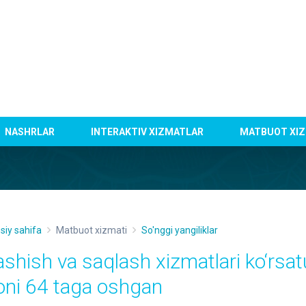
NASHRLAR
INTERAKTIV XIZMATLAR
MATBUOT XIZ
siy sahifa
Matbuot xizmati
So'nggi yangiliklar
ashish va saqlash xizmatlari ko‘rsat
oni 64 taga oshgan