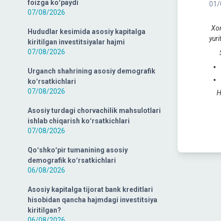
foizga koʻpaydi
01/
07/08/2026
Xor
Hududlar kesimida asosiy kapitalga
yur
kiritilgan investitsiyalar hajmi
07/08/2026
Soh
Urganch shahrining asosiy demografik
koʻrsatkichlari
07/08/2026
His
Asosiy turdagi chorvachilik mahsulotlari
ishlab chiqarish koʻrsatkichlari
07/08/2026
Qoʻshkoʻpir tumanining asosiy
demografik koʻrsatkichlari
06/08/2026
Asosiy kapitalga tijorat bank kreditlari
hisobidan qancha hajmdagi investitsiya
kiritilgan?
06/08/2026