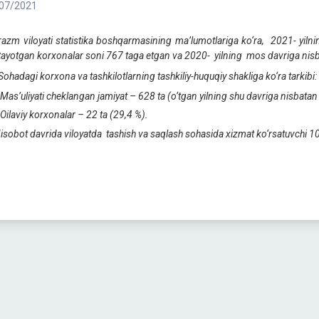
07/2021
azm viloyati statistika boshqarmasining ma’lumotlariga ko‘ra, 2021- yilni
itayotgan korxonalar soni 767 taga etgan va 2020- yilning mos davriga nisb
adagi korxona va tashkilotlarning tashkiliy-huquqiy shakliga ko‘ra tarkibi:
Mas’uliyati cheklangan jamiyat – 628 ta (o‘tgan yilning shu davriga nisbata
Oilaviy korxonalar – 22 ta (29,4 %).
obot davrida viloyatda tashish va saqlash sohasida xizmat ko‘rsatuvchi 108