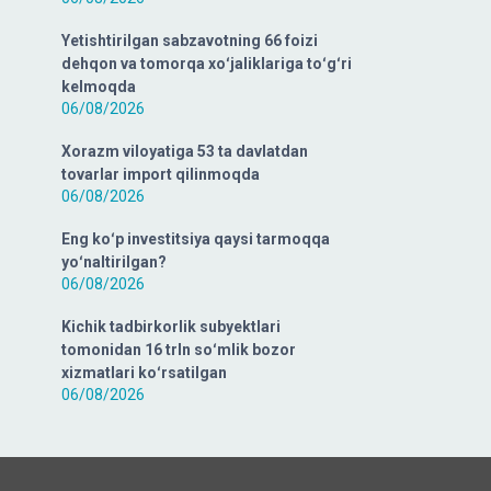
Yetishtirilgan sabzavotning 66 foizi
dehqon va tomorqa xoʻjaliklariga toʻgʻri
kelmoqda
06/08/2026
Xorazm viloyatiga 53 ta davlatdan
tovarlar import qilinmoqda
06/08/2026
Eng koʻp investitsiya qaysi tarmoqqa
yoʻnaltirilgan?
06/08/2026
Kichik tadbirkorlik subyektlari
tomonidan 16 trln soʻmlik bozor
xizmatlari koʻrsatilgan
06/08/2026