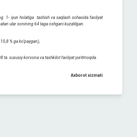
ng 1- iyun holatiga tashish va saqlash sohasida faoliyat
atan ular sonining 64 taga oshgani kuzatilgan.
n 10,8 % ga ko‘paygan),
 ta xususiy korxona va tashkilot faoliyat yuritmoqda.
Axborot xizmati