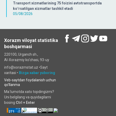
Transport xizmatlarining 75 foizini avtotransportda
koʻrsatilgan xizmatlar tashkil etadi
05/08/2026
Xorazm viloyat statistika
boshqarmasi
220100, Urganch sh.,
Al-Xorazmiy ko‘chаsi, 93-uy
info@xorazmstat.uz •
Sayt
xaritasi
•
Bizga xabar yuboring
Veb-saytdan foydalanish uchun
qo'llanma
Ma`lumotda xato topdingizmi?
Uni belgilang va quyidagilarni
bosing
Ctrl + Enter