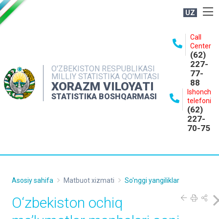
UZ
BOSHQARMA HAQIDA
Call
Center
OCHIQ MA'LUMOTLAR
(62)
227-
NASHRLAR
O'ZBEKISTON RESPUBLIKASI
77-
MILLIY STATISTIKA QO'MITASI
88
INTERAKTIV XIZMATLAR
XORAZM VILOYATI
Ishonch
STATISTIKA BOSHQARMASI
MATBUOT XIZMATI
telefoni
(62)
MUROJAATLAR
227-
70-75
KONTAKTLAR
Asosiy sahifa
Matbuot xizmati
So'nggi yangiliklar
O‘zbekiston ochiq