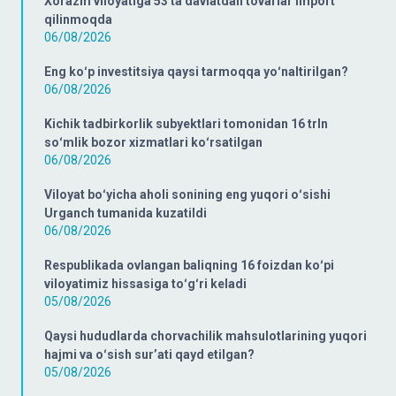
Xorazm viloyatiga 53 ta davlatdan tovarlar import
qilinmoqda
06/08/2026
Eng koʻp investitsiya qaysi tarmoqqa yoʻnaltirilgan?
06/08/2026
Kichik tadbirkorlik subyektlari tomonidan 16 trln
soʻmlik bozor xizmatlari koʻrsatilgan
06/08/2026
Viloyat boʻyicha aholi sonining eng yuqori oʻsishi
Urganch tumanida kuzatildi
06/08/2026
Respublikada ovlangan baliqning 16 foizdan koʻpi
viloyatimiz hissasiga toʻgʻri keladi
05/08/2026
Qaysi hududlarda chorvachilik mahsulotlarining yuqori
hajmi va oʻsish surʼati qayd etilgan?
05/08/2026