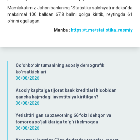
Mamlakatimiz Jahon bankining “Statistika salohiyati indeksi”da
maksimal 100 balldan 67,8 ballni qo‘lga kiritib, reytingda 61
o‘rinni egallagan.
Manba :
https://t.me/statistika_rasmiy
Qoʻshkoʻpir tumanining asosiy demografik
koʻrsatkichlari
06/08/2026
Asosiy kapitalga tijorat bank kreditlari hisobidan
qancha hajmdagi investitsiya kiritilgan?
06/08/2026
Yetishtirilgan sabzavotning 66 foizi dehqon va
tomorqa xoʻjaliklariga toʻgʻri kelmoqda
06/08/2026