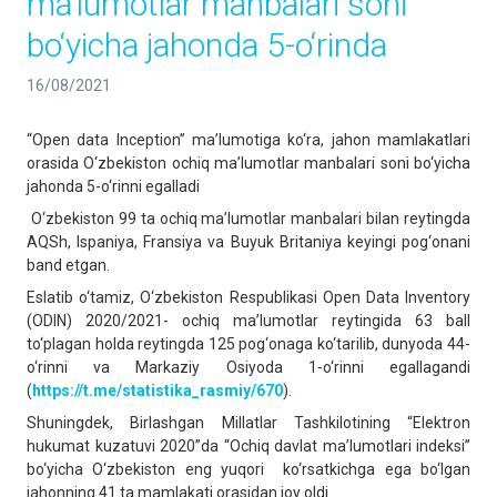
ma’lumotlar manbalari soni
bo‘yicha jahonda 5-o‘rinda
16/08/2021
“Open data Inception” ma’lumotiga ko‘ra, jahon mamlakatlari
orasida O‘zbekiston ochiq ma’lumotlar manbalari soni bo‘yicha
jahonda 5-o‘rinni egalladi
O‘zbekiston 99 ta ochiq ma’lumotlar manbalari bilan reytingda
AQSh, Ispaniya, Fransiya va Buyuk Britaniya keyingi pog‘onani
band etgan.
Eslatib o‘tamiz, O‘zbekiston Respublikasi Open Data Inventory
(ODIN) 2020/2021- ochiq ma’lumotlar reytingida 63 ball
to‘plagan holda reytingda 125 pog‘onaga ko‘tarilib, dunyoda 44-
o‘rinni va Markaziy Osiyoda 1-o‘rinni egallagandi
(
https://t.me/statistika_rasmiy/670
).
Shuningdek, Birlashgan Millatlar Tashkilotining “Elektron
hukumat kuzatuvi 2020”da “Ochiq davlat ma’lumotlari indeksi”
bo‘yicha O‘zbekiston eng yuqori ko‘rsatkichga ega bo‘lgan
jahonning 41 ta mamlakati orasidan joy oldi.